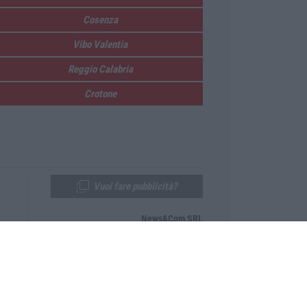
Cosenza
Vibo Valentia
Reggio Calabria
Crotone
Vuoi fare pubblicità?
News&Com SRL
Telefono:
0968-53665
Email:
newsandcom@gmail.com