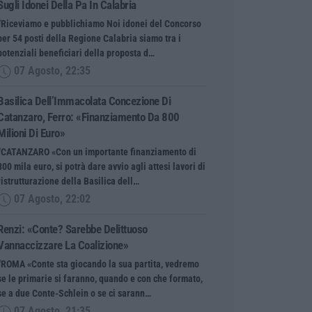
Sugli Idonei Della Pa In Calabria
“Riceviamo e pubblichiamo Noi idonei del Concorso
per 54 posti della Regione Calabria siamo tra i
potenziali beneficiari della proposta d…
07 Agosto, 22:35
Basilica Dell’Immacolata Concezione Di
Catanzaro, Ferro: «finanziamento Da 800
Milioni Di Euro»
“CATANZARO «Con un importante finanziamento di
800 mila euro, si potrà dare avvio agli attesi lavori di
ristrutturazione della Basilica dell…
07 Agosto, 22:02
Renzi: «Conte? Sarebbe Delittuoso
Vannaccizzare La Coalizione»
“ROMA «Conte sta giocando la sua partita, vedremo
se le primarie si faranno, quando e con che formato,
se a due Conte-Schlein o se ci sarann…
07 Agosto, 21:35