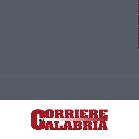
ica di News&Com S.r.l ©2012-
-2026. Tutti i diritti riservati.
ia, Lamezia Terme (CZ)
irettore responsabile Paola Militano |
Privacy