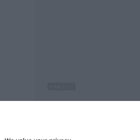
Corriere delle Calabria è una testata giornalist
P.IVA. 03199620794, Via del mare 6/G, S.Eufem
Iscrizione tribunale di Lamezia Terme 5/2011 - D
Effettua una ricerca sul Corriere delle Calabria