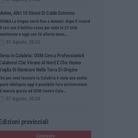
Meteo, Altri 10 Giorni Di Caldo Estremo
“ROMA La tregua varrà fino a domani: dopo il record
di ieri con il bollino rosso per tutte le 27 città
monitorate e oggi con 26 allerte mass…
07 Agosto, 20:33
Torna In Calabria: OSM Cerca Professionisti
Calabresi Che Vivono Al Nord E Che Hanno
Voglia Di Rientrare Nella Terra Di Origine
“Se per anni lasciare la Calabria è stata una scelta
quasi obbligata oggi è possibile fare un’inversione
di marcia grazie ad OSM Centro Cala…
07 Agosto, 20:24
Edizioni provinciali
Catanzaro