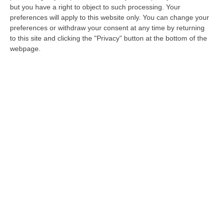
per estorsione ai genitori
but you have a right to object to such processing. Your
Francesco Di Cello, 64enne reo confesso, ha
preferences will apply to this website only. You can change your
preferences or withdraw your consent at any time by returning
ammesso le sue responsabilità al pm. Presto
to this site and clicking the "Privacy" button at the bottom of the
l’interrogatorio di garanzia
webpage.
Pubblicato il: 03/05/25 – 12:25
ULTIME DAL CORRIERE DELLA CALABRIA
Trasporto E Smaltimento Illecito Di Rifiuti, Tre Denunce Nel
Reggino
“REGGIO CALABRIA Prosegue senza sosta l’attività di contrasto ai reati
ambientali condotta dai Carabinieri del Comando Provinciale di Reggio…
07 Agosto, 12:10
Olivicoltura Vicina Al Collasso, Rischio Crisi Senza Precedenti
“ROMA A poche settimane dall’avvio della nuova campagna olearia, il
comparto olivicolo italiano vive una delle crisi più gravi della sua sto…