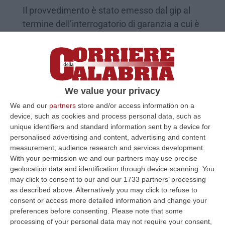
Il provvedimento è stato emesso dal gip al
termine dell’interrogatorio di garanzia a cui è
stato sottoposto il 64enne, padre della
vittima
Pubblicato il: 05/05/25 – 18:59
We value your privacy
We and our
partners
store and/or access information on a
device, such as cookies and process personal data, such as
unique identifiers and standard information sent by a device for
personalised advertising and content, advertising and content
measurement, audience research and services development.
With your permission we and our partners may use precise
geolocation data and identification through device scanning. You
may click to consent to our and our 1733 partners’ processing
as described above. Alternatively you may click to refuse to
consent or access more detailed information and change your
Omicidio Lamezia, vittima già condannata
preferences before consenting.
Please note that some
processing of your personal data may not require your consent,