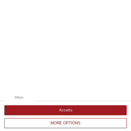
07 Agosto, 12:10
Edizioni provinciali
Catanzaro
Cosenza
Vibo Valentia
Reggio Calabria
Crotone
Rifiuto
Accetto
MORE OPTIONS
Corriere delle Calabria è una testata giornalistica di News&Com S.r.l