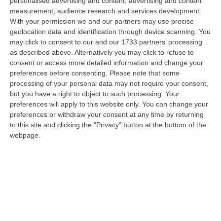
personalised advertising and content, advertising and content
Calabria negli spettacolari scenari dei Calanchi di Palizzi e con il…
measurement, audience research and services development.
07 Agosto, 13:13
With your permission we and our partners may use precise
geolocation data and identification through device scanning. You
Propaganda Per L’Isis E Contenuti Neonazisti, Arrestato Un
may click to consent to our and our 1733 partners’ processing
16enne
as described above. Alternatively you may click to refuse to
consent or access more detailed information and change your
“Un ragazzo di appena 16 anni è stato arrestato dalla Polizia con l’accusa
preferences before consenting.
Please note that some
di partecipazione ad associazione con finalità di terrorismo inte…
processing of your personal data may not require your consent,
07 Agosto, 13:05
but you have a right to object to such processing. Your
preferences will apply to this website only. You can change your
Pitaro Vs Fiorita. La Febbre Elettorale Surriscalda Il Fronte
preferences or withdraw your consent at any time by returning
Progressista A Catanzaro
to this site and clicking the "Privacy" button at the bottom of the
“CATANZARO Schermaglie elettorali a sinistra. A Catanzaro colpi di spillo
webpage.
tra due possibili candidati sindaco per il fronte progressista, l’…
07 Agosto, 13:03
Trasporto E Smaltimento Illecito Di Rifiuti, Tre Denunce Nel
Reggino
“REGGIO CALABRIA Prosegue senza sosta l’attività di contrasto ai reati
ambientali condotta dai Carabinieri del Comando Provinciale di Reggio…