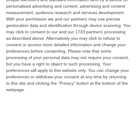
“ROMA Entra nel vivo l’esodo estivo con la settimana che porta al
personalised advertising and content, advertising and content
Ferragosto, segnata dalla chiusura della gran parte delle attività
measurement, audience research and services development.
economi…
With your permission we and our partners may use precise
07 Agosto, 9:55
geolocation data and identification through device scanning. You
may click to consent to our and our 1733 partners’ processing
Estate, La Finanza Di Vibo Intensifica I Controlli: Oltre 280
as described above. Alternatively you may click to refuse to
Verifiche Fiscali E 120 Multe Stradali
consent or access more detailed information and change your
preferences before consenting.
Please note that some
“VIBO VALENTIA Con l’aumento dei flussi turistici estivi, la Guardia di
processing of your personal data may not require your consent,
Finanza di Vibo Valentia ha intensificato i controlli sul territorio…
but you have a right to object to such processing. Your
07 Agosto, 9:29
preferences will apply to this website only. You can change your
preferences or withdraw your consent at any time by returning
Completato Con Esito Positivo Il Recupero Del Gruppo Scout
to this site and clicking the "Privacy" button at the bottom of the
Disperso Nell’Aspromonte
webpage.
“REGGIO CALABRIA Si è conclusa con esito positivo una complessa
operazione di soccorso nel Parco Nazionale dell’Aspromonte, nel
territorio c…
07 Agosto, 9:02
Blitz Nel Cosentino, Scoperta Coltivazione Di Marijuana.
Sequestrate 200 Piante – VIDEO