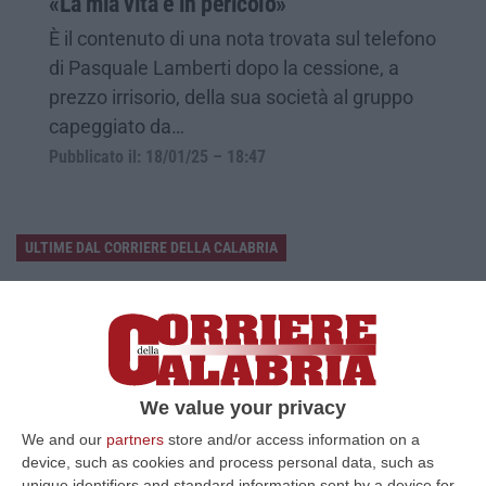
«La mia vita è in pericolo»
È il contenuto di una nota trovata sul telefono
di Pasquale Lamberti dopo la cessione, a
prezzo irrisorio, della sua società al gruppo
capeggiato da…
Pubblicato il: 18/01/25 – 18:47
ULTIME DAL CORRIERE DELLA CALABRIA
Il 15 Agosto Sciopero Del Commercio E Della Distribuzione
Organizzata In Calabria
“CATANZARO Filcams Cgil, Fisascat Cisl e Uiltucs
Uil Calabria proclamano lo sciopero per l’intero turno di lavoro del 15
agosto 2026. La dec…
We value your privacy
07 Agosto, 10:06
We and our
partners
store and/or access information on a
device, such as cookies and process personal data, such as
Estate, Secondo Weekend Da Bollino “nero” – VIDEO
unique identifiers and standard information sent by a device for