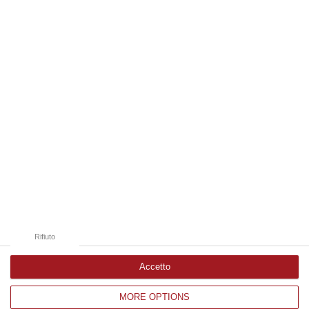
08 Agosto, 18:15
Edizioni provinciali
Catanzaro
Cosenza
Vibo Valentia
Reggio Calabria
Crotone
Rifiuto
Accetto
MORE OPTIONS