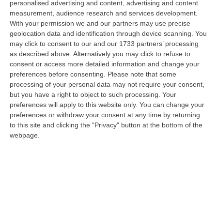
personalised advertising and content, advertising and content
08 Agosto, 19:27
measurement, audience research and services development.
With your permission we and our partners may use precise
Diamante, Ecco L’ordinanza Sul Divieto Per I 14enni In Strada
geolocation data and identification through device scanning. You
Senza Accompagnamento
may click to consent to our and our 1733 partners’ processing
“DIAMANTE (COSENZA) Tutela dei minori, contrasto ai fenomeni di
as described above. Alternatively you may click to refuse to
disagio e devianza minorile, sicurezza e decoro urbano, fruizione serena
consent or access more detailed information and change your
del…
preferences before consenting.
Please note that some
08 Agosto, 18:40
processing of your personal data may not require your consent,
but you have a right to object to such processing. Your
La Denuncia Di Si-Avs Calabria: «Bloccate In Mezzo Al Mare Oltre
preferences will apply to this website only. You can change your
preferences or withdraw your consent at any time by returning
500 Persone Dirette Al Corteo No Ponte»
to this site and clicking the "Privacy" button at the bottom of the
“LAMEZIA TERME Il segretario regionale Sinistra Italiana Avs
webpage.
della Calabria, Fernando Pignataro, in una nota ha segnala il ritardo con
il q…
08 Agosto, 18:25
Incidente Coinvolge Tre Auto Sull’A2: Due Feriti E Traffico
Rallentato Tra Altilia Grimaldi E San Mango
“LAMEZIA TERME A causa di un incidente che ha visto il coinvolgimento
di tre veicoli e il ferimento di due persone, si sono registrati oggi…