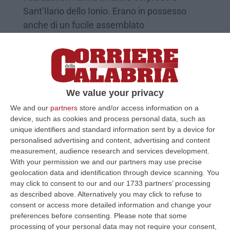
Sant’Ilario dello Ionio. Erano in possesso
anche di un fucile assemblato
artigianalmente
Pubblicato il: 29/09/21 – 15:08
We value your privacy
We and our
partners
store and/or access information on a
device, such as cookies and process personal data, such as
unique identifiers and standard information sent by a device for
personalised advertising and content, advertising and content
measurement, audience research and services development.
With your permission we and our partners may use precise
geolocation data and identification through device scanning. You
may click to consent to our and our 1733 partners’ processing
as described above. Alternatively you may click to refuse to
A caccia di frodo nel Parco del Pollino,
consent or access more detailed information and change your
sequestrati fucili e selvaggina
preferences before consenting.
Please note that some
processing of your personal data may not require your consent,