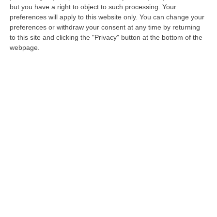
PLATACI Erano intenti a praticare l’attività
but you have a right to object to such processing. Your
venatoria in zona protetta e avevano
preferences will apply to this website only. You can change your
preferences or withdraw your consent at any time by returning
abbattuto alcune beccacce. Due persone
to this site and clicking the "Privacy" button at the bottom of the
sono state sorprese nell’are…
webpage.
Pubblicato il: 08/01/16 – 10:39
ULTIME DAL CORRIERE DELLA CALABRIA
Sistema Bibliotecario Vibonese, La Dura Replica Di Soriano E
Romeo: «Il Fallimento È Di Chi Ha Staccato La Spina»
“VIBO VALENTIA «In queste ore si stanno susseguendo dichiarazioni e
prese di posizione sul futuro del Sistema Bibliotecario Vibonese.
Compre…
06 Agosto, 22:18
Laurea In Medicina, Arriva Il Decreto: Aumentano I Posti
“ROMA Aumentano i posti disponibili per l’immatricolazione ai corsi di