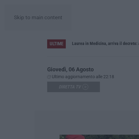
Skip to main content
ULTIME
Sistema bibliotecario vibonese, la dura replica di Soriano e Romeo: «Il fallimento è di chi ha staccato la spina»
Laurea in Medicina, arriva il decreto:
Giovedì, 06 Agosto
Ultimo aggiornamento alle 22:18
DIRETTA TV