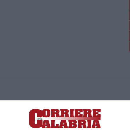
ica di News&Com S.r.l ©2012-
-2026. Tutti i diritti riservati.
ia, Lamezia Terme (CZ)
irettore responsabile Paola Militano |
Privacy