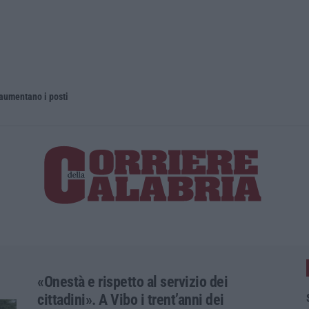
 aumentano i posti
La rivista 
«Onestà e rispetto al servizio dei
cittadini». A Vibo i trent’anni dei