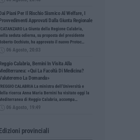
Dai Piani Per Il Rischio Sismico Al Welfare, I
Provvedimenti Approvati Dalla Giunta Regionale
“CATANZARO La Giunta della Regione Calabria,
nella seduta odierna, su proposta del presidente
Roberto Occhiuto, ha approvato il nuovo Protoc…
06 Agosto, 20:03
Reggio Calabria, Bernini In Visita Alla
Mediterranea: «Qui La Facoltà Di Medicina?
Valuteremo La Domanda»
“REGGIO CALABRIA La ministra dell’Università e
della ricerca Anna Maria Bernini ha visitato oggi la
Mediterranea di Reggio Calabria, accompa…
06 Agosto, 19:49
Edizioni provinciali