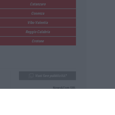
Catanzaro
Cosenza
Vibo Valentia
Reggio Calabria
Crotone
Vuoi fare pubblicità?
News&Com SRL
Telefono:
0968-53665
Email:
newsandcom@gmail.com