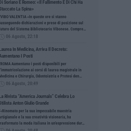
Di Soriano E Romeo: «Il Fallimento È Di Chi Ha
Staccato La Spina»
“VIBO VALENTIA «In queste ore si stanno
susseguendo dichiarazioni e prese di posizione sul
futuro del Sistema Bibliotecario Vibonese. Compre…
06 Agosto, 22:18
Laurea In Medicina, Arriva Il Decreto:
Aumentano I Posti
“ROMA Aumentano i posti disponibili per
l’immatricolazione ai corsi di laurea magistrale in
Medicina e Chirurgia, Odontoiatria e Protesi den…
06 Agosto, 20:49
La Rivista “America Journals” Celebra Lo
Stilista Anton Giulio Grande
“«Rinomato per la sua impeccabile maestria
artigianale e la sua creatività visionaria, ha
trasformato la moda italiana in un’espressione dur…
06 Agosto, 20:48