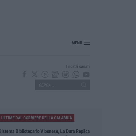
“America Journals” celebra lo stilista Anton Giulio Grande
MENU
I nostri canali
ULTIME DAL CORRIERE DELLA CALABRIA
Sistema Bibliotecario Vibonese, La Dura Replica