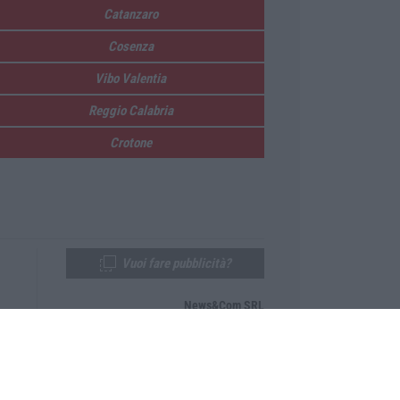
Catanzaro
Cosenza
Vibo Valentia
Reggio Calabria
Crotone
Vuoi fare pubblicità?
News&Com SRL
Telefono:
0968-53665
Email:
newsandcom@gmail.com