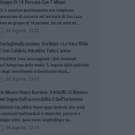
Gruppo Di 18 Persone Con 7 Minori
“Si è conclusa positivamente una complessa
operazione di soccorso nel territorio di San Luca,
dove un gruppo di 18 persone, tra cui sette mi…
06 Agosto, 13:22
Destagionalizzazione, Occhiuto: «La Vera Sfida
È Una Calabria Attrattiva Tutto L’anno»
“FALERNA Sono incoraggianti i dati contenuti
nell’Anteprima dello studio “L’impatto delle politiche
e degli investimenti in Destination Mark…
06 Agosto, 13:17
Un Museo Senza Barriere: Il MArRC Si Rinnova
Nel Segno Dell’accessibilità E Dell’inclusione
“REGGIO CALABRIA Nuovi spazi dedicati alla sosta
e contenuti multimediali e immersivi, percorsi e
mappe tattili, quiet room, wayfinding e nu…
06 Agosto, 13:14