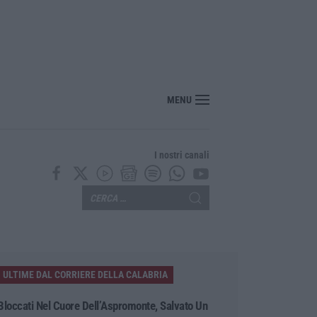
nza barriere: il MArRC si rinnova nel segno dell’accessibilità e dell’inclusion
MENU
I nostri canali
ULTIME DAL CORRIERE DELLA CALABRIA
Bloccati Nel Cuore Dell’Aspromonte, Salvato Un