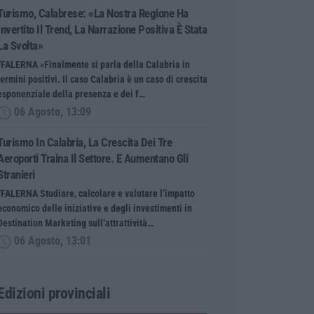
Turismo, Calabrese: «La Nostra Regione Ha
Invertito Il Trend, La Narrazione Positiva È Stata
La Svolta»
“FALERNA «Finalmente si parla della Calabria in
termini positivi. Il caso Calabria è un caso di crescita
esponenziale della presenza e dei f…
06 Agosto, 13:09
Turismo In Calabria, La Crescita Dei Tre
Aeroporti Traina Il Settore. E Aumentano Gli
Stranieri
“FALERNA Studiare, calcolare e valutare l’impatto
economico delle iniziative e degli investimenti in
Destination Marketing sull’attrattività…
06 Agosto, 13:01
Edizioni provinciali