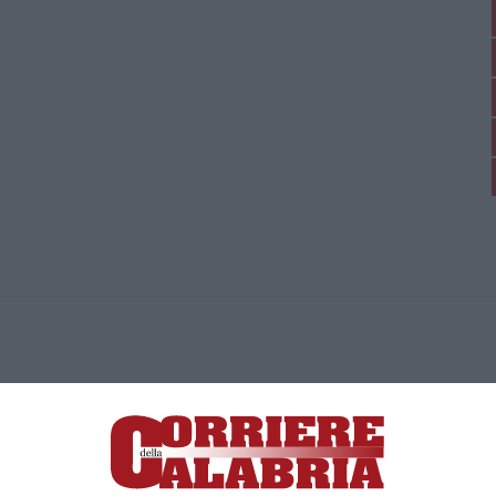
ica di News&Com S.r.l ©2012-
-2026. Tutti i diritti riservati.
ia, Lamezia Terme (CZ)
irettore responsabile Paola Militano |
Privacy