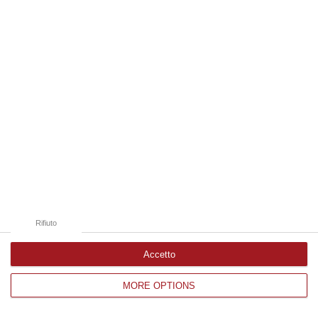
Edizioni provinciali
Catanzaro
Cosenza
Vibo Valentia
Reggio Calabria
Crotone
Rifiuto
Accetto
MORE OPTIONS
Corriere delle Calabria è una testata giornalistica di News&Com S.r.l
©2012-
-2026. Tutti i diritti riservati.