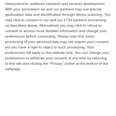
dare avvio agli attesi lavori di ristrutturazione della Basilica dell…
measurement, audience research and services development.
07 Agosto, 22:02
With your permission we and our partners may use precise
geolocation data and identification through device scanning. You
Renzi: «Conte? Sarebbe Delittuoso Vannaccizzare La Coalizione»
may click to consent to our and our 1733 partners’ processing
as described above. Alternatively you may click to refuse to
“ROMA «Conte sta giocando la sua partita, vedremo se le primarie si
consent or access more detailed information and change your
faranno, quando e con che formato, se a due Conte-Schlein o se ci
preferences before consenting.
Please note that some
sarann…
processing of your personal data may not require your consent,
07 Agosto, 21:35
but you have a right to object to such processing. Your
preferences will apply to this website only. You can change your
Meteo, Altri 10 Giorni Di Caldo Estremo
preferences or withdraw your consent at any time by returning
“ROMA La tregua varrà fino a domani: dopo il record di ieri con il bollino
to this site and clicking the "Privacy" button at the bottom of the
rosso per tutte le 27 città monitorate e oggi con 26 allerte mass…
webpage.
07 Agosto, 20:33
Torna In Calabria: OSM Cerca Professionisti Calabresi Che Vivono
Al Nord E Che Hanno Voglia Di Rientrare Nella Terra Di Origine
“Se per anni lasciare la Calabria è stata una scelta quasi obbligata oggi è
possibile fare un’inversione di marcia grazie ad OSM Centro Cala…
07 Agosto, 20:24