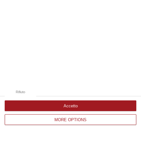
Edizioni provinciali
Catanzaro
Cosenza
Vibo Valentia
Reggio Calabria
Crotone
Rifiuto
Accetto
Corriere delle Calabria è una testata giornalistica di News&Com S.r.l
MORE OPTIONS
©2012-
-2026. Tutti i diritti riservati.
P.IVA. 03199620794, Via del mare 6/G, S.Eufemia, Lamezia Terme