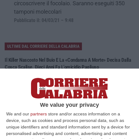
circoscrivere il focolaio. Saranno eseguiti 350
tamponi molecolari
Pubblicato il: 04/03/21 – 9:48
ULTIME DAL CORRIERE DELLA CALABRIA
Il Killer Nascosto Nel Buio E La «condanna A Morte» Decisa Dalla
Cosca Scalise. Dieci Anni Fa L’omicidio Pagliuso
“LAMEZIA TERME Un foro nella recinzione, un uomo nascosto nel buio e
tre colpi esplosi in appena due secondi. Francesco Pagliuso non ebbe
ne…
09 Agosto, 7:00
We value your privacy
All’asta Il Pallone Della “mano Di Dio” Di Maradona
We and our
partners
store and/or access information on a
“ROMA Il pallone con cui Diego Maradona segnò durante la storica
device, such as cookies and process personal data, such as
vittoria dell’Argentina sull’Inghilterra ai Mondiali del 1986 potrebbe
unique identifiers and standard information sent by a device for
esse…
personalised advertising and content, advertising and content