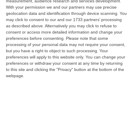
08 Agosto, 23:28
measurement, audience research and services development.
With your permission we and our partners may use precise
Milano, Vannacci Candida Il Generale Burgio
geolocation data and identification through device scanning. You
may click to consent to our and our 1733 partners’ processing
“ROMA “La sfida delle grandi città correremo in tutte le grandi città
as described above. Alternatively you may click to refuse to
Milano, Bologna, Roma e Napoli. Ci presenteremo come Futuro
consent or access more detailed information and change your
nazionale…
preferences before consenting.
Please note that some
08 Agosto, 22:19
processing of your personal data may not require your consent,
but you have a right to object to such processing. Your
Messina, I “No Ponte” Di Nuovo In Marcia
preferences will apply to this website only. You can change your
“MESSINA “Chiediamo che venga chiusa la società Stretto di Messina. La
preferences or withdraw your consent at any time by returning
liquidazione era stata già indicata dal governo Monti nel 2013, e la…
to this site and clicking the "Privacy" button at the bottom of the
08 Agosto, 21:20
webpage.
Vinitaly And The City A Reggio: Il Grande Abbraccio Tra Identità
Del Territorio, Storia E Cultura – FOTO
“REGGIO CALABRIA Vinitaly and the City arriva a Reggio Calabria. Dopo il
successo dell’edizione di Sibari, dove la manifestazione ha fatto s…
08 Agosto, 20:47