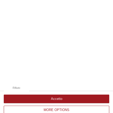
attraversa l’Atlantico, fa tappa lungo le coste dell’Africa occidentale e p…
08 Agosto, 6:55
Edizioni provinciali
Catanzaro
Cosenza
Vibo Valentia
Reggio Calabria
Crotone
Rifiuto
Accetto
MORE OPTIONS