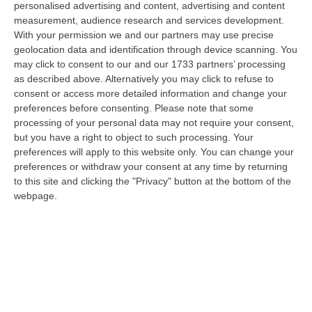
personalised advertising and content, advertising and content
“Il CSA-Cisal esprime apprezzamento per la sottoscrizione del Contratto
measurement, audience research and services development.
collettivo integrativo 2026 del personale del comparto della Regione…
With your permission we and our partners may use precise
08 Agosto, 8:38
geolocation data and identification through device scanning. You
may click to consent to our and our 1733 partners’ processing
Esodo Estivo, Sabato Da Bollino Nero: Traffico Intenso Verso La
as described above. Alternatively you may click to refuse to
Calabria
consent or access more detailed information and change your
“È la giornata più difficile del secondo grande weekend dell’esodo estivo.
preferences before consenting.
Please note that some
Sabato 8 agosto è da bollino nero sulle strade italiane, con il p…
processing of your personal data may not require your consent,
but you have a right to object to such processing. Your
08 Agosto, 7:45
preferences will apply to this website only. You can change your
preferences or withdraw your consent at any time by returning
Tragico Incidente Sulla Statale 106 A Pietragrande, Un Morto E Tre
to this site and clicking the "Privacy" button at the bottom of the
Feriti
webpage.
“Grave incidente stradale sulla Statale 106, nei pressi dello svincolo per
Pietragrande, nel Catanzarese. Nel violento impatto, che ha coinv…
08 Agosto, 7:13
’Ndrangheta, Cellule Calabresi Nel Nuovo Hub Africano Della
Cocaina: Il Senegal Crocevia Verso L’Europa
“LAMEZIA TERME Il controllo parte dai porti dell’America Latina,