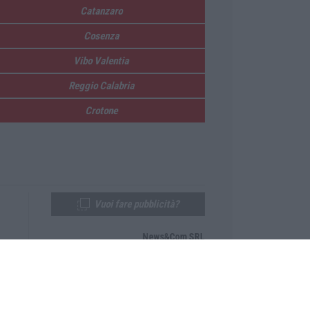
Catanzaro
Cosenza
Vibo Valentia
Reggio Calabria
Crotone
Vuoi fare pubblicità?
News&Com SRL
Telefono:
0968-53665
Email:
newsandcom@gmail.com