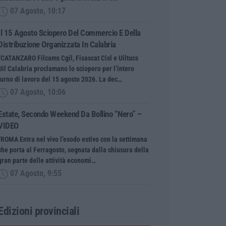
07 Agosto, 10:17
Il 15 Agosto Sciopero Del Commercio E Della
Distribuzione Organizzata In Calabria
“CATANZARO Filcams Cgil, Fisascat Cisl e Uiltucs
Uil Calabria proclamano lo sciopero per l’intero
turno di lavoro del 15 agosto 2026. La dec…
07 Agosto, 10:06
Estate, Secondo Weekend Da Bollino “nero” –
VIDEO
“ROMA Entra nel vivo l’esodo estivo con la settimana
che porta al Ferragosto, segnata dalla chiusura della
gran parte delle attività economi…
07 Agosto, 9:55
Edizioni provinciali