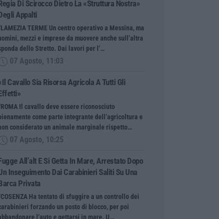
Regia Di Scirocco Dietro La «struttura Nostra»
Degli Appalti
“LAMEZIA TERME Un centro operativo a Messina, ma
uomini, mezzi e imprese da muovere anche sull’altra
sponda dello Stretto. Dai lavori per l’…
07 Agosto, 11:03
«Il Cavallo Sia Risorsa Agricola A Tutti Gli
Effetti»
“ROMA Il cavallo deve essere riconosciuto
pienamente come parte integrante dell’agricoltura e
non considerato un animale marginale rispetto…
07 Agosto, 10:25
Fugge All’alt E Si Getta In Mare, Arrestato Dopo
Un Inseguimento Dai Carabinieri Saliti Su Una
Barca Privata
“COSENZA Ha tentato di sfuggire a un controllo dei
carabinieri forzando un posto di blocco, per poi
abbandonare l’auto e gettarsi in mare. U…