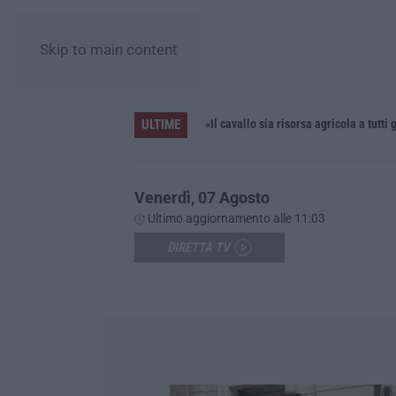
Skip to main content
ULTIME
Tra Cedir, Rende e San Giovanni in Fiore, la regia di Scirocco dietro la «struttura nostra» degli appalti
«Il cavallo sia risorsa agricola a tutti g
Venerdì, 07 Agosto
Ultimo aggiornamento alle 11:03
DIRETTA TV