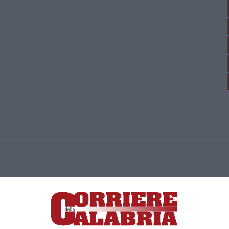
ica di News&Com S.r.l ©2012-
-2026. Tutti i diritti riservati.
ia, Lamezia Terme (CZ)
irettore responsabile Paola Militano |
Privacy