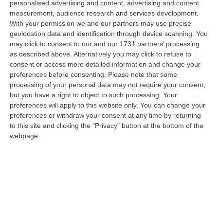
personalised advertising and content, advertising and content
appena 23 anni travolta da un Suv lo scorso 28 luglio mentre attraver…
measurement, audience research and services development.
06 Agosto, 14:07
With your permission we and our partners may use precise
geolocation data and identification through device scanning. You
Bloccati Nel Cuore Dell’Aspromonte, Salvato Un Gruppo Di 18
may click to consent to our and our 1731 partners’ processing
Persone Con 7 Minori
as described above. Alternatively you may click to refuse to
“Si è conclusa positivamente una complessa operazione di soccorso nel
consent or access more detailed information and change your
territorio di San Luca, dove un gruppo di 18 persone, tra cui sette mi…
preferences before consenting.
Please note that some
06 Agosto, 13:22
processing of your personal data may not require your consent,
but you have a right to object to such processing. Your
Destagionalizzazione, Occhiuto: «La Vera Sfida È Una Calabria
preferences will apply to this website only. You can change your
Attrattiva Tutto L’anno»
preferences or withdraw your consent at any time by returning
to this site and clicking the "Privacy" button at the bottom of the
“FALERNA Sono incoraggianti i dati contenuti nell’Anteprima dello studio
webpage.
“L’impatto delle politiche e degli investimenti in Destination Mark…
06 Agosto, 13:17
Un Museo Senza Barriere: Il MArRC Si Rinnova Nel Segno
Dell’accessibilità E Dell’inclusione
“REGGIO CALABRIA Nuovi spazi dedicati alla sosta e contenuti
multimediali e immersivi, percorsi e
mappe tattili, quiet room, wayfinding e nu…