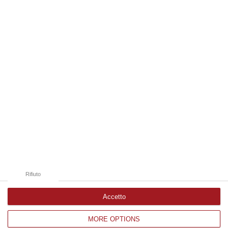
06 Agosto, 13:14
Edizioni provinciali
Catanzaro
Cosenza
Vibo Valentia
Reggio Calabria
Crotone
Rifiuto
Accetto
MORE OPTIONS