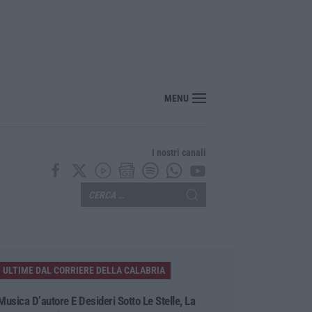
ito, pestato e ucciso, arrestati quattro giovani
MENU
I nostri canali
ULTIME DAL CORRIERE DELLA CALABRIA
Musica D’autore E Desideri Sotto Le Stelle, La