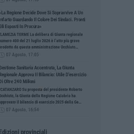
«La Regione Decide Dove Si Sopravvive A Un
Infarto Guardando Il Colore Dei Sindaci. Pronti
Gli Esposti In Procura»
“LAMEZIA TERME La delibera di Giunta regionale
numero 400 del 21 luglio 2026 è l’atto più grave
prodotto da questa amministrazione Occhiuto…
07 Agosto, 17:05
Gestione Sanitaria Accentrata, La Giunta
Regionale Approva Il Bilancio: Utile D’esercizio
Di Oltre 240 Milioni
“CATANZARO Su proposta del presidente Roberto
Occhiuto, la Giunta della Regione Calabria ha
approvato il bilancio di esercizio 2025 della Ge…
07 Agosto, 16:54
Edizioni provinciali