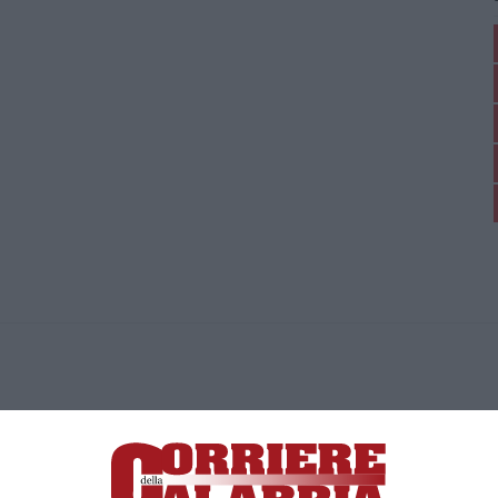
ica di News&Com S.r.l ©2012-
-2026. Tutti i diritti riservati.
ia, Lamezia Terme (CZ)
irettore responsabile Paola Militano |
Privacy