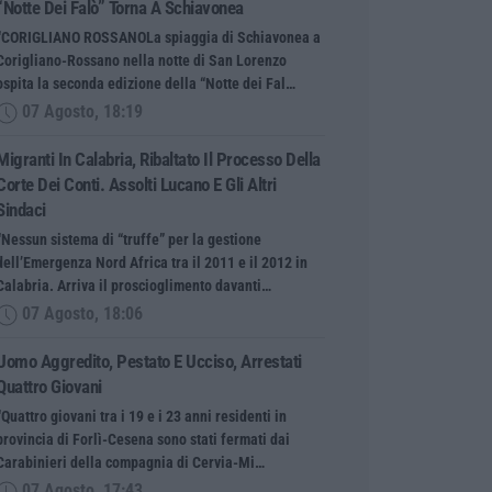
“Notte Dei Falò” Torna A Schiavonea
“CORIGLIANO ROSSANOLa spiaggia di Schiavonea a
Corigliano-Rossano nella notte di San Lorenzo
ospita la seconda edizione della “Notte dei Fal…
07 Agosto, 18:19
Migranti In Calabria, Ribaltato Il Processo Della
Corte Dei Conti. Assolti Lucano E Gli Altri
Sindaci
“Nessun sistema di “truffe” per la gestione
dell’Emergenza Nord Africa tra il 2011 e il 2012 in
Calabria. Arriva il proscioglimento davanti…
07 Agosto, 18:06
Uomo Aggredito, Pestato E Ucciso, Arrestati
Quattro Giovani
“Quattro giovani tra i 19 e i 23 anni residenti in
provincia di Forlì-Cesena sono stati fermati dai
Carabinieri della compagnia di Cervia-Mi…
07 Agosto, 17:43