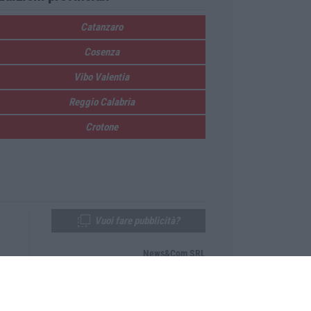
Catanzaro
Cosenza
Vibo Valentia
Reggio Calabria
Crotone
Vuoi fare pubblicità?
News&Com SRL
Telefono:
0968-53665
Email:
newsandcom@gmail.com