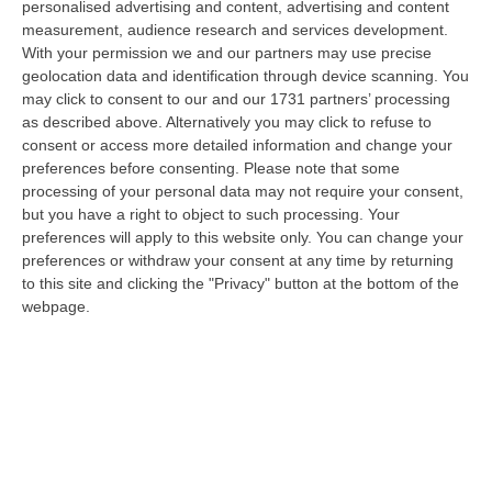
personalised advertising and content, advertising and content
pena inflitta in primo grado a Khalid Arslan, uno dei cinque ragazzi c…
measurement, audience research and services development.
06 Agosto, 9:49
With your permission we and our partners may use precise
geolocation data and identification through device scanning. You
Giornata Enzo Tortora. La Camera Penale Di Cosenza: Dopo
may click to consent to our and our 1731 partners’ processing
L’astensionismo, Una Campagna Di Alfabetizzazione
as described above. Alternatively you may click to refuse to
Costituzionale
consent or access more detailed information and change your
“COSENZA Duro affondo della Camera penale di Cosenza dopo le
preferences before consenting.
Please note that some
astensioni di Pd, Movimento 5 Stelle e Alleanza Verdi al voto per la
processing of your personal data may not require your consent,
istituzion…
but you have a right to object to such processing. Your
preferences will apply to this website only. You can change your
06 Agosto, 9:28
preferences or withdraw your consent at any time by returning
to this site and clicking the "Privacy" button at the bottom of the
Pretende Soldi Per La Droga E Devasta Casa: Arrestato 44enne A
webpage.
Crotone
“CROTONE La Polizia di Stato, nell’ambito dei servizi di controllo del
territorio predisposti dal Questore della provincia di Crotone Renato…
06 Agosto, 9:25
Basta Il Pensiero: Salvini Inventa Le Leggi E Il Sud Ubbidisce
“Ieri era una splendida mattinata di sole e il Ministro delle Infrastrutture