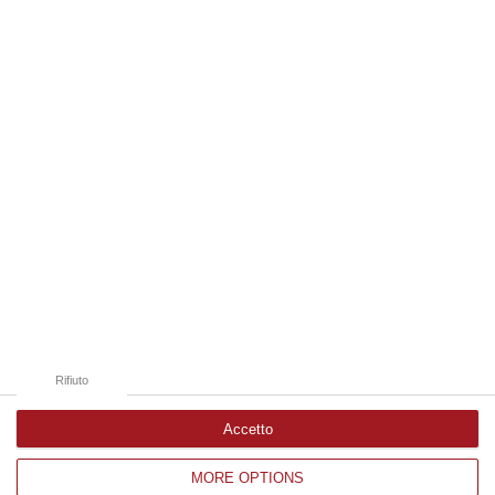
e dei Trasporti, Matteo Salvini, ha appena sventato l’ennesimo…
06 Agosto, 9:12
Edizioni provinciali
Catanzaro
Cosenza
Vibo Valentia
Reggio Calabria
Crotone
Rifiuto
Accetto
MORE OPTIONS