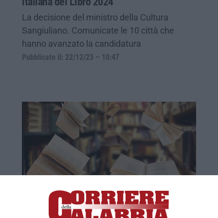
italiana del Libro 2024”
La decisione del ministro della Cultura
Sangiuliano. Comunicate le 10 città che
hanno avanzato la candidatura
Pubblicato il: 22/12/23 – 10:47
«Più sale in zucca e meno amuleti»
Il 7 maggio scorso il ministro della Cultura,