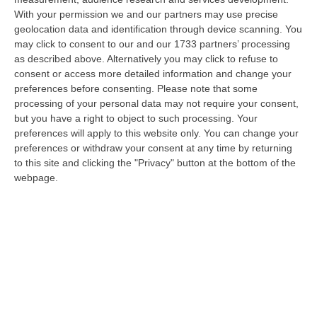
With your permission we and our partners may use precise
Meteo, Ondata Di Caldo Estremo Fino A Ferragosto
geolocation data and identification through device scanning. You
“Nella giornata di oggi ancora temporali, in alcuni casi molto intensi, sui
may click to consent to our and our 1733 partners’ processing
rilievi di Alpi e Appennini, e in locale estensione fin verso le…
as described above. Alternatively you may click to refuse to
09 Agosto, 15:10
consent or access more detailed information and change your
preferences before consenting.
Please note that some
Razionalizzazione Della Spesa Sanitaria E Acquisti Sotto Controllo.
processing of your personal data may not require your consent,
La Strategia “anti-Sprechi” Della Regione
but you have a right to object to such processing. Your
preferences will apply to this website only. You can change your
“CATANZARO La razionalizzazione della spesa sanitaria passa dalla
preferences or withdraw your consent at any time by returning
centralizzazione degli acquisti. È una delle direttrici individuate dalla…
to this site and clicking the "Privacy" button at the bottom of the
09 Agosto, 14:37
webpage.
Un’altra Tragedia Sulle Strade Vibonesi, Incidente Tra Zambrone E
Briatico: Muore Una Donna, Diversi Feriti
“VIBO VALENTIA Ancora sangue sulle strade vibonesi. Questa mattina un
altro tragico incidente è avvenuto sulla ex statale 522 tra Zambrone e…
09 Agosto, 13:34