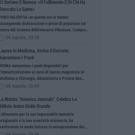
Di Soriano E Romeo: «Il Fallimento È Di Chi Ha
Staccato La Spina»
“VIBO VALENTIA «In queste ore si stanno
susseguendo dichiarazioni e prese di posizione sul
futuro del Sistema Bibliotecario Vibonese. Compre…
06 Agosto, 22:18
Laurea In Medicina, Arriva Il Decreto:
Aumentano I Posti
“ROMA Aumentano i posti disponibili per
l’immatricolazione ai corsi di laurea magistrale in
Medicina e Chirurgia, Odontoiatria e Protesi den…
06 Agosto, 20:49
La Rivista “America Journals” Celebra Lo
Stilista Anton Giulio Grande
“«Rinomato per la sua impeccabile maestria
artigianale e la sua creatività visionaria, ha
trasformato la moda italiana in un’espressione dur…
06 Agosto, 20:48