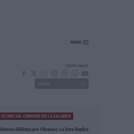
“America Journals” celebra lo stilista Anton Giulio Grande
MENU
I nostri canali
ULTIME DAL CORRIERE DELLA CALABRIA
Sistema Bibliotecario Vibonese, La Dura Replica