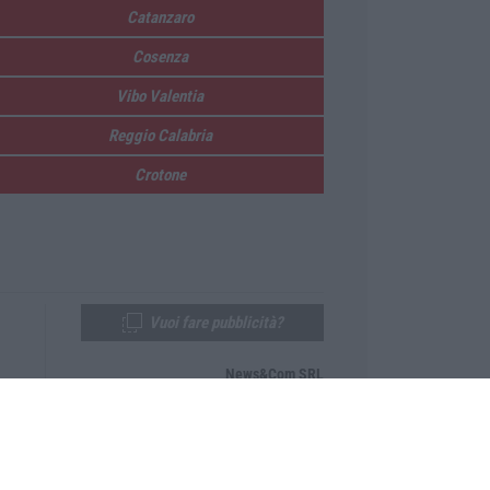
Catanzaro
Cosenza
Vibo Valentia
Reggio Calabria
Crotone
Vuoi fare pubblicità?
News&Com SRL
Telefono:
0968-53665
Email:
newsandcom@gmail.com