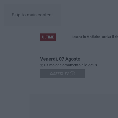
Skip to main content
ULTIME
Sistema bibliotecario vibonese, la dura replica di Soriano e Romeo: «Il fallimento è di chi ha staccato la spina»
Laurea in Medicina, arriva il decreto:
Venerdì, 07 Agosto
Ultimo aggiornamento alle 22:18
DIRETTA TV