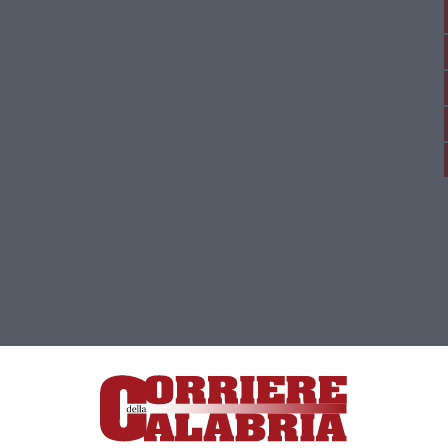
ica di News&Com S.r.l ©2012-
-2026. Tutti i diritti riservati.
ia, Lamezia Terme (CZ)
irettore responsabile Paola Militano |
Privacy