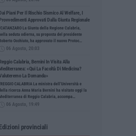
Dai Piani Per Il Rischio Sismico Al Welfare, I
Provvedimenti Approvati Dalla Giunta Regionale
“CATANZARO La Giunta della Regione Calabria,
nella seduta odierna, su proposta del presidente
Roberto Occhiuto, ha approvato il nuovo Protoc…
06 Agosto, 20:03
Reggio Calabria, Bernini In Visita Alla
Mediterranea: «Qui La Facoltà Di Medicina?
Valuteremo La Domanda»
“REGGIO CALABRIA La ministra dell’Università e
della ricerca Anna Maria Bernini ha visitato oggi la
Mediterranea di Reggio Calabria, accompa…
06 Agosto, 19:49
Edizioni provinciali