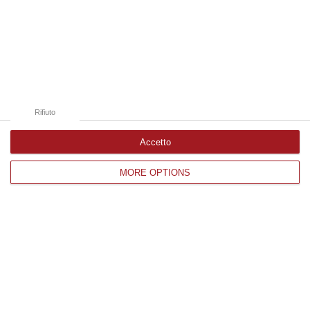
Edizioni provinciali
Catanzaro
Cosenza
Rifiuto
Vibo Valentia
Accetto
Reggio Calabria
MORE OPTIONS
Crotone
Corriere delle Calabria è una testata giornalistica di News&Com S.r.l
©2012-
-2026. Tutti i diritti riservati.