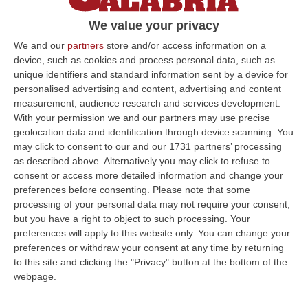
Il gip accoglie la richiesta di affievolimento
We value your privacy
della misura avanzata dagli avvocati
We and our
partners
store and/or access information on a
Raffaele e Provino Meles
device, such as cookies and process personal data, such as
Pubblicato il: 16/06/21 – 15:41
unique identifiers and standard information sent by a device for
personalised advertising and content, advertising and content
measurement, audience research and services development.
With your permission we and our partners may use precise
ULTIME DAL CORRIERE DELLA CALABRIA
geolocation data and identification through device scanning. You
may click to consent to our and our 1731 partners’ processing
Omicidio Di Massimo Speranza “il Brasiliano”, I Dubbi Sul
as described above. Alternatively you may click to refuse to
Mandante E Sui Luoghi Delle Riunioni
consent or access more detailed information and change your
preferences before consenting.
Please note that some
“COSENZA Sono state le dichiarazioni offerte dai collaboratori di
processing of your personal data may not require your consent,
giustizia a consentire alla Distrettuale Antimafia di Catanzaro di ricostr…
but you have a right to object to such processing. Your
06 Agosto, 18:24
preferences will apply to this website only. You can change your
preferences or withdraw your consent at any time by returning
Confagricoltura Calabria: Con Alberta Nesci Il Consorzio “Terre Di
to this site and clicking the "Privacy" button at the bottom of the
Reggio Calabria” Guarda Al Futuro
webpage.
“LAMEZIA TERME «Alberta Nesci, socia e dirigente di Confagricoltura, è
un’imprenditrice che dimostra ogni giorno di saper interpretare al me…