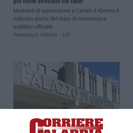
poi viene arrestato col taser
Momenti di apprensione a Cariati: il 40enne è
indiziato anche del reato di resistenza a
pubblico ufficiale
Pubblicato il: 15/05/24 – 9:37
Cariati, maltrattamenti: 40enne lascia il
carcere