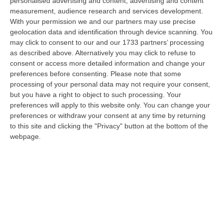
personalised advertising and content, advertising and content
“RENDE Il Ministro dell’Università e della Ricerca Anna Maria Bernini è in
measurement, audience research and services development.
visita istituzionale all’Università della Calabria. Al centro del…
With your permission we and our partners may use precise
07 Agosto, 14:04
geolocation data and identification through device scanning. You
may click to consent to our and our 1733 partners’ processing
Ponte Sullo Stretto, Cgil: «Calabria Sconnessa E Dubbi Sui Conti, Si
as described above. Alternatively you may click to refuse to
Investa Sulle Priorità»
consent or access more detailed information and change your
preferences before consenting.
Please note that some
“LAMEZIA TERME “Il via libera dato alla progettazione esecutiva del
processing of your personal data may not require your consent,
Ponte da parte del Consiglio Superiore dei Lavori Pubblici non modifica…
but you have a right to object to such processing. Your
07 Agosto, 13:23
preferences will apply to this website only. You can change your
preferences or withdraw your consent at any time by returning
“Puca” A Venezia Con Il Sostegno Della Calabria Film Commission
to this site and clicking the "Privacy" button at the bottom of the
“ROMA “Puca” della regista pugliese Sara Scalera, girato interamente in
webpage.
Calabria negli spettacolari scenari dei Calanchi di Palizzi e con il…
07 Agosto, 13:13
Propaganda Per L’Isis E Contenuti Neonazisti, Arrestato Un
16enne
“Un ragazzo di appena 16 anni è stato arrestato dalla Polizia con l’accusa
di partecipazione ad associazione con finalità di terrorismo inte…