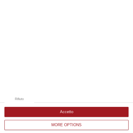
07 Agosto, 13:05
Edizioni provinciali
Catanzaro
Cosenza
Vibo Valentia
Reggio Calabria
Crotone
Rifiuto
Accetto
MORE OPTIONS
Corriere delle Calabria è una testata giornalistica di News&Com S.r.l