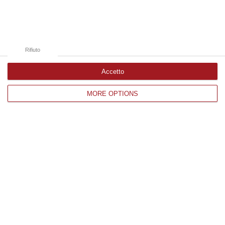
Catanzaro
Cosenza
Vibo Valentia
Rifiuto
Reggio Calabria
Accetto
Crotone
MORE OPTIONS
Corriere delle Calabria è una testata giornalistica di News&Com S.r.l
©2012-
-2026. Tutti i diritti riservati.
P.IVA. 03199620794, Via del mare 6/G, S.Eufemia, Lamezia Terme
(CZ)
Iscrizione tribunale di Lamezia Terme 5/2011 - Direttore