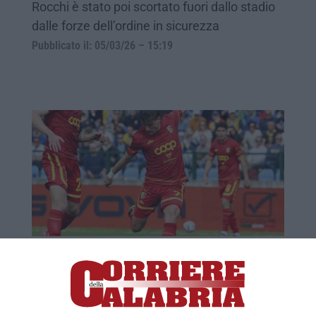
Rocchi è stato poi scortato fuori dallo stadio
dalle forze dell’ordine in sicurezza
Pubblicato il: 05/03/26 – 15:19
Serie B, frena ancora il Catanzaro: contro
la Carrarese finisce 2-2
Compagnon e Pittarello la ribaltano dopo il
gol di Cherubini, ma a 9 minuti dalla fine