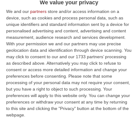
We value your privacy
Shpendi trova la rete del pareggio definitivo
We and our
partners
store and/or access information on a
Pubblicato il: 12/04/25 – 17:19
device, such as cookies and process personal data, such as
unique identifiers and standard information sent by a device for
personalised advertising and content, advertising and content
measurement, audience research and services development.
ULTIME DAL CORRIERE DELLA CALABRIA
With your permission we and our partners may use precise
geolocation data and identification through device scanning. You
Violento Scontro Nel Vibonese, Nuovo Incidente Sulla Ex Statale
may click to consent to our and our 1733 partners’ processing
522 A Briatico: Un Ferito
as described above. Alternatively you may click to refuse to
consent or access more detailed information and change your
“VIBO VALENTIA A poche ore dalla tragica morte di una donna a causa di
preferences before consenting.
Please note that some
un incidente avvenuto tra Zambrone e Briatico, un altro grave sinistr…
processing of your personal data may not require your consent,
09 Agosto, 15:39
but you have a right to object to such processing. Your
preferences will apply to this website only. You can change your
Pronto Soccorso In Affanno, In Estate Mancano 7 Mila Medici
preferences or withdraw your consent at any time by returning
“La carenza di medici nei Pronto soccorso si aggrava d’estate, quando
to this site and clicking the "Privacy" button at the bottom of the
alle scoperture strutturali degli organici si aggiungono le assenze pe…
webpage.
09 Agosto, 15:13
Meteo, Ondata Di Caldo Estremo Fino A Ferragosto