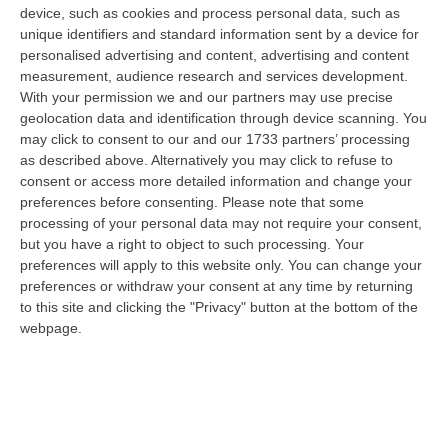
“REGGIO CALABRIA Vinitaly and the City arriva a Reggio Calabria. Dopo il
device, such as cookies and process personal data, such as
successo dell’edizione di Sibari, dove la manifestazione ha fatto s…
unique identifiers and standard information sent by a device for
personalised advertising and content, advertising and content
08 Agosto, 20:47
measurement, audience research and services development.
With your permission we and our partners may use precise
Pride, La “prima Volta” Dell’onda Arcobaleno A Catanzaro. In
geolocation data and identification through device scanning. You
Migliaia In Marcia Per I Diritti E La Libertà – FOTO
may click to consent to our and our 1733 partners’ processing
“CATANZARO Una prima volta destinata a lasciare un segno nella storia
as described above. Alternatively you may click to refuse to
della città. Catanzaro oggi celebra il suo primo Pride: colori, musica…
consent or access more detailed information and change your
08 Agosto, 19:38
preferences before consenting.
Please note that some
processing of your personal data may not require your consent,
«Per Riaprire Hormuz Stop Ad Attacchi E Sanzioni»
but you have a right to object to such processing. Your
preferences will apply to this website only. You can change your
“ROMA Per la riapertura dello Stretto di Hormuz l’Iran chiede agli Stati
preferences or withdraw your consent at any time by returning
Uniti di revocare il blocco navale e le sanzioni contro l’Iran, di…
to this site and clicking the "Privacy" button at the bottom of the
08 Agosto, 19:27
webpage.
Diamante, Ecco L’ordinanza Sul Divieto Per I 14enni In Strada
Senza Accompagnamento
“DIAMANTE (COSENZA) Tutela dei minori, contrasto ai fenomeni di
disagio e devianza minorile, sicurezza e decoro urbano, fruizione serena