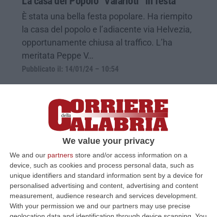
La casa del Popolo “Valarioti” in festa
È stata una bella festa popolare. Ha riempito
la casa del popolo e l’adiacente via Helvezia,
opportunamente chiusa al traffico. L’ha
meritata Peppe V…
Pubblicato il: 14/01/24 – 10:54
We value your privacy
We and our
partners
store and/or access information on a
device, such as cookies and process personal data, such as
unique identifiers and standard information sent by a device for
personalised advertising and content, advertising and content
measurement, audience research and services development.
With your permission we and our partners may use precise
«La Casa del popolo “Giuseppe Valarioti”
geolocation data and identification through device scanning. You