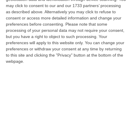
è memoria ed impegno»
may click to consent to our and our 1733 partners’ processing
as described above. Alternatively you may click to refuse to
«La Casa del popolo Giuseppe Valarioti è
consent or access more detailed information and change your
memoria ed impegno. Memoria di un
preferences before consenting.
Please note that some
giovane di Rosarno, nato e cresciuto nella
processing of your personal data may not require your consent,
povertà contadina della Calabri…
but you have a right to object to such processing. Your
preferences will apply to this website only. You can change your
Pubblicato il: 18/11/23 – 14:35
preferences or withdraw your consent at any time by returning
to this site and clicking the "Privacy" button at the bottom of the
webpage.
Casa del Popolo Valarioti, il M5S: