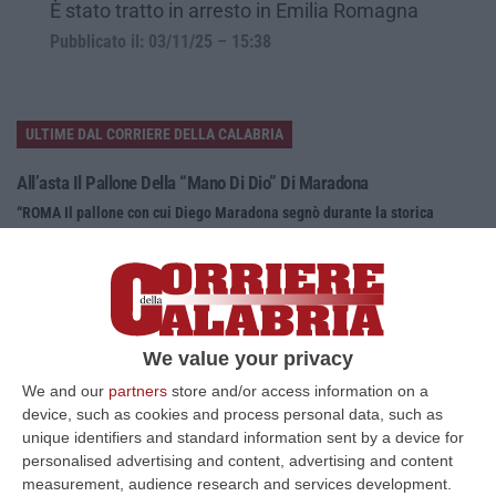
È stato tratto in arresto in Emilia Romagna
Pubblicato il: 03/11/25 – 15:38
ULTIME DAL CORRIERE DELLA CALABRIA
All’asta Il Pallone Della “mano Di Dio” Di Maradona
“ROMA Il pallone con cui Diego Maradona segnò durante la storica
vittoria dell’Argentina sull’Inghilterra ai Mondiali del 1986 potrebbe
esse…
08 Agosto, 23:28
Milano, Vannacci Candida Il Generale Burgio
We value your privacy
“ROMA “La sfida delle grandi città correremo in tutte le grandi città
Milano, Bologna, Roma e Napoli. Ci presenteremo come Futuro
We and our
partners
store and/or access information on a
nazionale…
device, such as cookies and process personal data, such as
unique identifiers and standard information sent by a device for
08 Agosto, 22:19
personalised advertising and content, advertising and content
measurement, audience research and services development.
Messina, I “No Ponte” Di Nuovo In Marcia