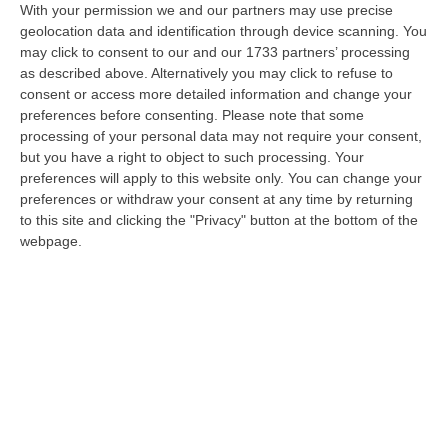
With your permission we and our partners may use precise
“MESSINA “Chiediamo che venga chiusa la società Stretto di Messina. La
geolocation data and identification through device scanning. You
liquidazione era stata già indicata dal governo Monti nel 2013, e la…
may click to consent to our and our 1733 partners’ processing
08 Agosto, 21:20
as described above. Alternatively you may click to refuse to
consent or access more detailed information and change your
Vinitaly And The City A Reggio: Il Grande Abbraccio Tra Identità
preferences before consenting.
Please note that some
Del Territorio, Storia E Cultura – FOTO
processing of your personal data may not require your consent,
but you have a right to object to such processing. Your
“REGGIO CALABRIA Vinitaly and the City arriva a Reggio Calabria. Dopo il
preferences will apply to this website only. You can change your
successo dell’edizione di Sibari, dove la manifestazione ha fatto s…
preferences or withdraw your consent at any time by returning
08 Agosto, 20:47
to this site and clicking the "Privacy" button at the bottom of the
webpage.
Pride, La “prima Volta” Dell’onda Arcobaleno A Catanzaro. In
Migliaia In Marcia Per I Diritti E La Libertà – FOTO
“CATANZARO Una prima volta destinata a lasciare un segno nella storia
della città. Catanzaro oggi celebra il suo primo Pride: colori, musica…
08 Agosto, 19:38
Edizioni provinciali