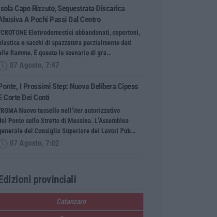
Isola Capo Rizzuto, Sequestrata Discarica
Abusiva A Pochi Passi Dal Centro
“CROTONE Elettrodomestici abbandonati, copertoni,
plastica e sacchi di spazzatura parzialmente dati
alle fiamme. È questo lo scenario di gra…
07 Agosto, 7:47
Ponte, I Prossimi Step: Nuova Delibera Cipess
E Corte Dei Conti
“ROMA Nuovo tassello nell’iter autorizzativo
del Ponte sullo Stretto di Messina. L’Assemblea
generale del Consiglio Superiore dei Lavori Pub…
07 Agosto, 7:02
Edizioni provinciali
Catanzaro