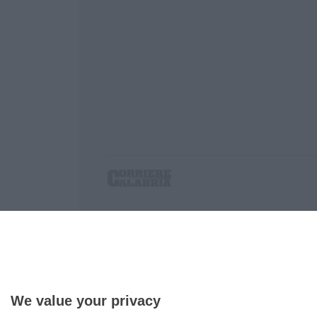
Corriere delle Calabria è una testata giornalist
P.IVA. 03199620794, Via del mare 6/G, S.Eufem
Iscrizione tribunale di Lamezia Terme 5/2011 - D
Effettua una ricerca sul Corriere delle Calabria
We value your privacy