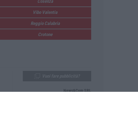
Cosenza
Vibo Valentia
Reggio Calabria
Crotone
Vuoi fare pubblicità?
News&Com SRL
Telefono:
0968-53665
Email:
newsandcom@gmail.com