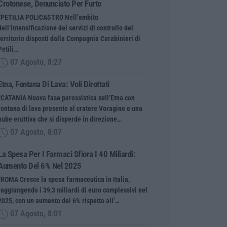
Crotonese, Denunciato Per Furto
“PETILIA POLICASTRO Nell’ambito
dell’intensificazione dei servizi di controllo del
territorio disposti dalla Compagnia Carabinieri di
Petili…
07 Agosto, 8:27
Etna, Fontana Di Lava: Voli Dirottati
“CATANIA Nuova fase parossistica sull’Etna con
fontana di lava presente al cratere Voragine e una
nube eruttiva che si disperde in direzione…
07 Agosto, 8:07
La Spesa Per I Farmaci Sfiora I 40 Miliardi:
Aumento Del 6% Nel 2025
“ROMA Cresce la spesa farmaceutica in Italia,
raggiungendo i 39,3 miliardi di euro complessivi nel
2025, con un aumento del 6% rispetto all’…
07 Agosto, 8:01