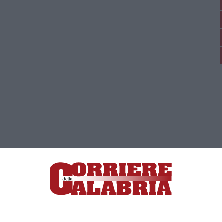
ica di News&Com S.r.l ©2012-
-2026. Tutti i diritti riservati.
ia, Lamezia Terme (CZ)
irettore responsabile Paola Militano |
Privacy