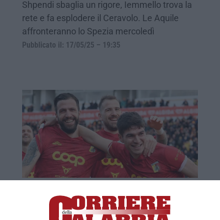
Shpendi sbaglia un rigore, Iemmello trova la
rete e fa esplodere il Ceravolo. Le Aquile
affronteranno lo Spezia mercoledì
Pubblicato il: 17/05/25 – 19:35
Partita spettacolare al Ceravolo, il
Catanzaro supera il Cesena nella sfida
playoff