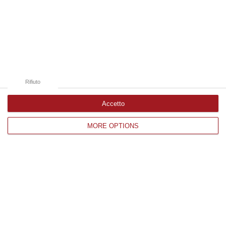
Edizioni provinciali
Catanzaro
Cosenza
Rifiuto
Vibo Valentia
Accetto
Reggio Calabria
MORE OPTIONS
Crotone
Corriere delle Calabria è una testata giornalistica di News&Com S.r.l
©2012-
-2026. Tutti i diritti riservati.