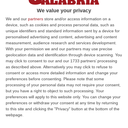
Finisce 4-2 per i giallorossi. A segno anche
We value your privacy
Iemmello ora in vetta alla classifica
We and our
partners
store and/or access information on a
cannonieri
device, such as cookies and process personal data, such as
Pubblicato il: 01/02/25 – 17:58
unique identifiers and standard information sent by a device for
personalised advertising and content, advertising and content
measurement, audience research and services development.
With your permission we and our partners may use precise
ULTIME DAL CORRIERE DELLA CALABRIA
geolocation data and identification through device scanning. You
may click to consent to our and our 1733 partners’ processing
È Morto Massimiliano Cencelli, Fu Ideatore Dell’omonimo
as described above. Alternatively you may click to refuse to
“manuale”
consent or access more detailed information and change your
preferences before consenting.
Please note that some
“ROMA E’ morto a Roma ieri pomeriggio Massimiliano Cencelli, aveva 90
processing of your personal data may not require your consent,
anni. Funzionario della Democrazia Cristiana degli anni ’60, divenne f…
but you have a right to object to such processing. Your
09 Agosto, 10:43
preferences will apply to this website only. You can change your
preferences or withdraw your consent at any time by returning
Antonino Scopelliti, Il “giudice Solo” Contro Le Mafie. L’agguato
to this site and clicking the "Privacy" button at the bottom of the
Nel 1991 E Il Patto Tra ‘ndrangheta E Cosa Nostra
webpage.
“REGGIO CALABRIA Era una calda giornata, tipica dell’estate calabrese. Il
“giudice solo”, come era stato ribattezzato, Antonino Scopelliti…