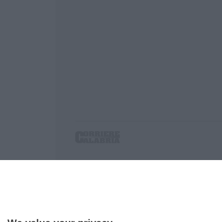
Corriere delle Calabria è una testata giornalist
P.IVA. 03199620794, Via del mare 6/G, S.Eufem
Iscrizione tribunale di Lamezia Terme 5/2011 - D
Effettua una ricerca sul Corriere delle Calabria