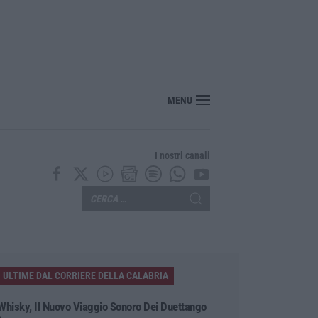
, inchiesta Artemis 2: Giuseppe Vinci lascia il carcere e passa ai domiciliari
MENU
I nostri canali
ULTIME DAL CORRIERE DELLA CALABRIA
Whisky, Il Nuovo Viaggio Sonoro Dei Duettango