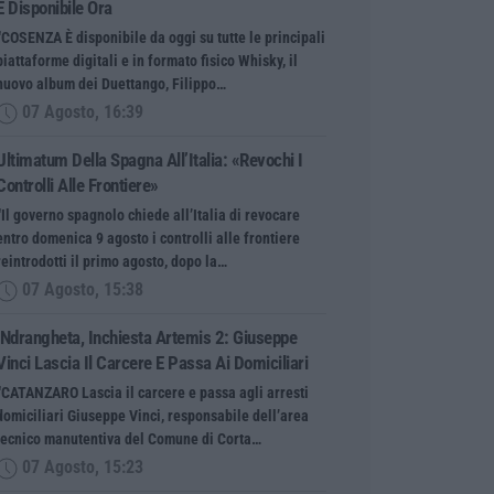
È Disponibile Ora
“COSENZA È disponibile da oggi su tutte le principali
piattaforme digitali e in formato fisico Whisky, il
nuovo album dei Duettango, Filippo…
07 Agosto, 16:39
Ultimatum Della Spagna All’Italia: «Revochi I
Controlli Alle Frontiere»
“Il governo spagnolo chiede all’Italia di revocare
entro domenica 9 agosto i controlli alle frontiere
reintrodotti il primo agosto, dopo la…
07 Agosto, 15:38
‘Ndrangheta, Inchiesta Artemis 2: Giuseppe
Vinci Lascia Il Carcere E Passa Ai Domiciliari
“CATANZARO Lascia il carcere e passa agli arresti
domiciliari Giuseppe Vinci, responsabile dell’area
tecnico manutentiva del Comune di Corta…
07 Agosto, 15:23