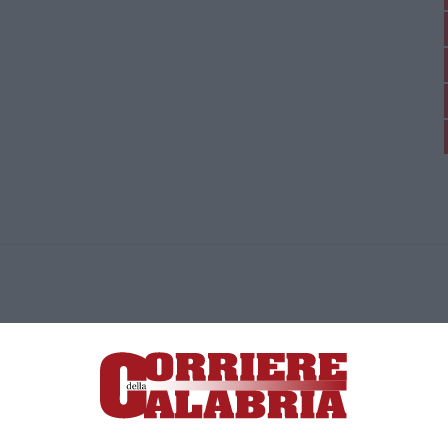
ica di News&Com S.r.l ©2012-
-2026. Tutti i diritti riservati.
ia, Lamezia Terme (CZ)
irettore responsabile Paola Militano |
Privacy