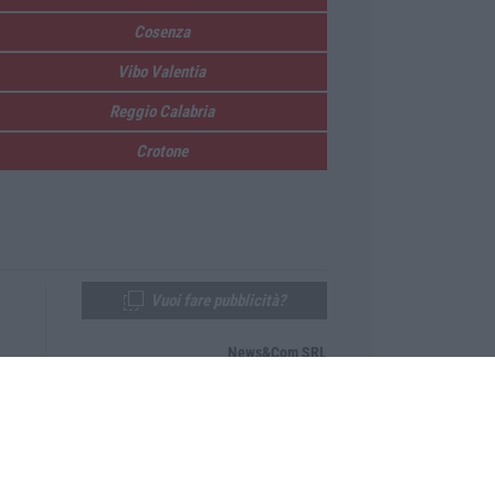
Cosenza
Vibo Valentia
Reggio Calabria
Crotone
Vuoi fare pubblicità?
News&Com SRL
Telefono:
0968-53665
Email:
newsandcom@gmail.com