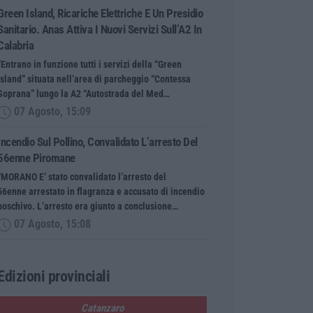
Green Island, Ricariche Elettriche E Un Presidio
Sanitario. Anas Attiva I Nuovi Servizi Sull’A2 In
Calabria
“Entrano in funzione tutti i servizi della “Green
Island” situata nell’area di parcheggio “Contessa
Soprana” lungo la A2 “Autostrada del Med…
07 Agosto, 15:09
Incendio Sul Pollino, Convalidato L’arresto Del
56enne Piromane
“MORANO E’ stato convalidato l’arresto del
56enne arrestato in flagranza e accusato di incendio
boschivo. L’arresto era giunto a conclusione…
07 Agosto, 15:08
Edizioni provinciali
Catanzaro