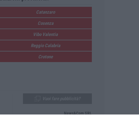
Catanzaro
Cosenza
Vibo Valentia
Reggio Calabria
Crotone
Vuoi fare pubblicità?
News&Com SRL
Telefono:
0968-53665
Email:
newsandcom@gmail.com