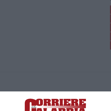
ica di News&Com S.r.l ©2012-
-2026. Tutti i diritti riservati.
ia, Lamezia Terme (CZ)
irettore responsabile Paola Militano |
Privacy