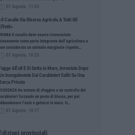
07 Agosto, 11:03
«Il Cavallo Sia Risorsa Agricola A Tutti Gli
Effetti»
“ROMA Il cavallo deve essere riconosciuto
pienamente come parte integrante dell’agricoltura e
non considerato un animale marginale rispetto…
07 Agosto, 10:25
Fugge All’alt E Si Getta In Mare, Arrestato Dopo
Un Inseguimento Dai Carabinieri Saliti Su Una
Barca Privata
“COSENZA Ha tentato di sfuggire a un controllo dei
carabinieri forzando un posto di blocco, per poi
abbandonare l’auto e gettarsi in mare. U…
07 Agosto, 10:17
Edizioni provinciali