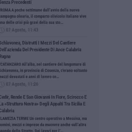
Senza Precedenti
“ROMA A poche settimane dall’avvio della nuova
campagna olearia, il comparto olivicolo italiano vive
una delle crisi più gravi della sua sto…
07 Agosto, 11:43
Schiavonea, Distrutti I Mezzi Del Cantiere
Dell’azienda Del Presidente Di Ance Calabria
Rugna
“CATANZARO All’alba, nel cantiere del lungomare di
Schiavonea, in provincia di Cosenza, c’erano soltanto
mezzi devastati e anni di lavoro co…
07 Agosto, 11:26
Cedir, Rende E San Giovanni In Fiore, Scirocco E
La «struttura Nostra» Degli Appalti Tra Sicilia E
Calabria
“LAMEZIA TERME Un centro operativo a Messina, ma
uomini, mezzi e imprese da muovere anche sull’altra
sponda dello Stretto. Dai lavori per l’…