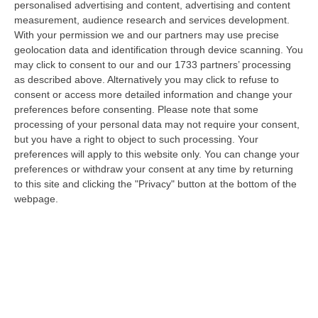
personalised advertising and content, advertising and content
“CATANZARO La Corte dei Conti promuove “con riserva” (con molte
measurement, audience research and services development.
riserve…) la produzione legislativa della Regione Calabria nel 2025.
With your permission we and our partners may use precise
Nella r…
geolocation data and identification through device scanning. You
08 Agosto, 14:34
may click to consent to our and our 1733 partners’ processing
as described above. Alternatively you may click to refuse to
Travolge I Ciclisti E Poi Torna Indietro Per Investirli Ancora:
consent or access more detailed information and change your
Fermato
preferences before consenting.
Please note that some
“Una mattinata in bicicletta si è trasformata in una scena di violenza a
processing of your personal data may not require your consent,
Lanzo Torinese, lungo la strada che conduce verso Coassolo. Un auto…
but you have a right to object to such processing. Your
preferences will apply to this website only. You can change your
08 Agosto, 13:18
preferences or withdraw your consent at any time by returning
to this site and clicking the "Privacy" button at the bottom of the
Investimenti Sostenibili 4.0, 448 Milioni Per Le Imprese Del Sud
webpage.
“Quattrocentoquarantotto milioni di euro per sostenere gli investimenti
innovativi e sostenibili delle imprese del Mezzogiorno, Calabria com…
08 Agosto, 12:29
Elettricista Morto Folgorato A Calanna, Disposta L’autopsia:
Sequestrato Il Furgone Della Ditta
“REGGIO CALABRIA La Procura della Repubblica di Reggio Calabria ha