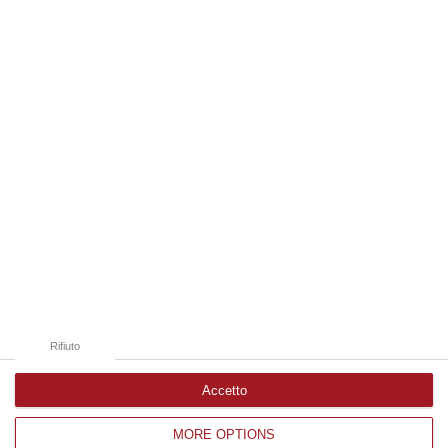
disposto l’autopsia sul corpo di Antonino Fabio Calabrò, l’elettricista d…
08 Agosto, 12:09
Edizioni provinciali
Catanzaro
Cosenza
Vibo Valentia
Reggio Calabria
Crotone
Rifiuto
Accetto
MORE OPTIONS