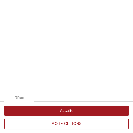
09 Agosto, 19:00
Edizioni provinciali
Catanzaro
Cosenza
Vibo Valentia
Reggio Calabria
Crotone
Rifiuto
Accetto
MORE OPTIONS
Corriere delle Calabria è una testata giornalistica di News&Com S.r.l