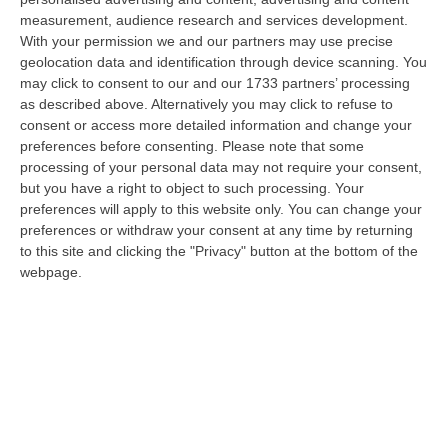
a Reggio Calabria la ministra del lavoro Marina Elvira Calderone. «…
measurement, audience research and services development.
09 Agosto, 20:31
With your permission we and our partners may use precise
geolocation data and identification through device scanning. You
Lavori Al Calopinace, Pititto (Cgil): «Il Caldo Non Ha Colore
may click to consent to our and our 1733 partners’ processing
Politico, Le Regole Valgono Per Tutti Anche Per Il Sindaco»
as described above. Alternatively you may click to refuse to
consent or access more detailed information and change your
“REGGIO CALABRIA “In Calabria, di fronte alle temperature estreme e ai
preferences before consenting.
Please note that some
rischi connessi allo stress termico, è stata adottata – ricorda il Se…
processing of your personal data may not require your consent,
09 Agosto, 20:12
but you have a right to object to such processing. Your
preferences will apply to this website only. You can change your
Un’altra Settimana Di Caldo, Sarà Un Ferragosto A 40 Gradi
preferences or withdraw your consent at any time by returning
“ROMA Breve tregua temporalesca, poi caldo intenso per la settimana di
to this site and clicking the "Privacy" button at the bottom of the
Ferragosto, quando si raggiungeranno i 38-39 gradi in diverse città…
webpage.
09 Agosto, 19:25
Se Il Turismo Delle Radici È Anche Musica: L’11 A San Lucido La
Performance “La Leggenda Di Cilla E I Racconti Del Mare”
“SAN LUCIDO La performance de “La leggenda di Cilla e I racconti del
mare”, l’opera composta dal maestro Maurizio Dones incentrata sulla
cel…