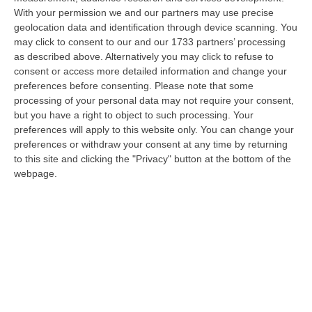
With your permission we and our partners may use precise
Renzi: «Conte? Sarebbe Delittuoso Vannaccizzare La Coalizione»
geolocation data and identification through device scanning. You
“ROMA «Conte sta giocando la sua partita, vedremo se le primarie si
may click to consent to our and our 1733 partners’ processing
faranno, quando e con che formato, se a due Conte-Schlein o se ci
as described above. Alternatively you may click to refuse to
sarann…
consent or access more detailed information and change your
07 Agosto, 21:35
preferences before consenting.
Please note that some
processing of your personal data may not require your consent,
Meteo, Altri 10 Giorni Di Caldo Estremo
but you have a right to object to such processing. Your
preferences will apply to this website only. You can change your
“ROMA La tregua varrà fino a domani: dopo il record di ieri con il bollino
preferences or withdraw your consent at any time by returning
rosso per tutte le 27 città monitorate e oggi con 26 allerte mass…
to this site and clicking the "Privacy" button at the bottom of the
07 Agosto, 20:33
webpage.
Torna In Calabria: OSM Cerca Professionisti Calabresi Che Vivono
Al Nord E Che Hanno Voglia Di Rientrare Nella Terra Di Origine
“Se per anni lasciare la Calabria è stata una scelta quasi obbligata oggi è
possibile fare un’inversione di marcia grazie ad OSM Centro Cala…
07 Agosto, 20:24