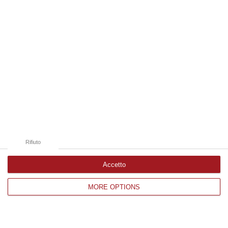
Edizioni provinciali
Catanzaro
Cosenza
Vibo Valentia
Reggio Calabria
Crotone
Rifiuto
Accetto
Corriere delle Calabria è una testata giornalistica di News&Com S.r.l
MORE OPTIONS
©2012-
-2026. Tutti i diritti riservati.
P.IVA. 03199620794, Via del mare 6/G, S.Eufemia, Lamezia Terme
(CZ)