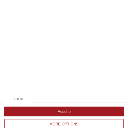
frequentemente utilizzati dai truffatori per attirare potenziali vittime…
09 Agosto, 9:32
Edizioni provinciali
Catanzaro
Cosenza
Vibo Valentia
Reggio Calabria
Crotone
Rifiuto
Accetto
MORE OPTIONS