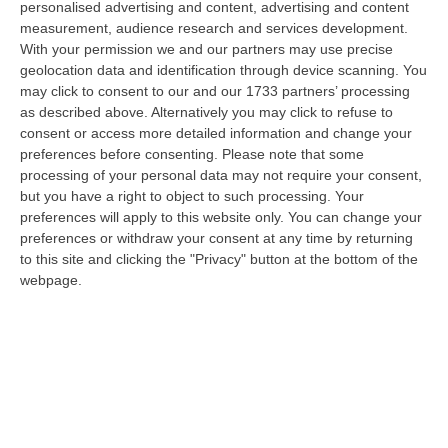
personalised advertising and content, advertising and content
“REGGIO CALABRIA Era una calda giornata, tipica dell’estate calabrese. Il
measurement, audience research and services development.
“giudice solo”, come era stato ribattezzato, Antonino Scopelliti…
With your permission we and our partners may use precise
09 Agosto, 10:31
geolocation data and identification through device scanning. You
may click to consent to our and our 1733 partners’ processing
Vinitaly A Reggio, Caligiuri: «Una Calabria Straordinaria Che
as described above. Alternatively you may click to refuse to
Merita Di Essere Rappresentata Nel Modo Giusto»
consent or access more detailed information and change your
“REGGIO CALABRIA Due giorni di vino, storia ed esposizioni delle
preferences before consenting.
Please note that some
eccellenze calabresi. Tutto in «un territorio che è meraviglioso, sul
processing of your personal data may not require your consent,
lungo…
but you have a right to object to such processing. Your
preferences will apply to this website only. You can change your
09 Agosto, 10:12
preferences or withdraw your consent at any time by returning
to this site and clicking the "Privacy" button at the bottom of the
Rissa Tra Tifosi Durante Real Polistena-Sinopolese, Emessi Due
webpage.
Daspo
“La polizia ha notificato due provvedimenti di daspo, emessi dalla
Questura di Reggio Calabria a fine luglio, nei confronti di tifosi ritenu…
09 Agosto, 9:36
Truffa Tramite False Piattaforme Di Criptovalute, Due Indagati
“Le criptovalute continuano a rappresentare uno degli strumenti più