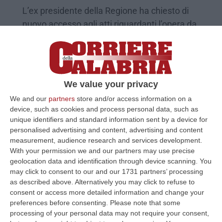
L’ex presidente della Regione ha chiesto di
nuovo accesso agli atti riguardanti l’opera da
1,2 milioni di euro. «Spesi nel nulla?»
Pubblicato il: 01/07/25 – 16:27
We value your privacy
We and our
partners
store and/or access information on a
device, such as cookies and process personal data, such as
unique identifiers and standard information sent by a device for
personalised advertising and content, advertising and content
measurement, audience research and services development.
With your permission we and our partners may use precise
geolocation data and identification through device scanning. You
may click to consent to our and our 1731 partners’ processing
as described above. Alternatively you may click to refuse to
consent or access more detailed information and change your
Ciclovia di San Giovanni in Fiore, Mario
preferences before consenting.
Please note that some
Oliverio rinnova la richiesta di accesso
processing of your personal data may not require your consent,