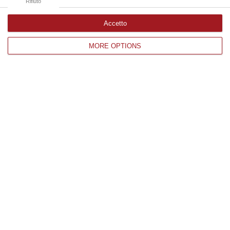
Rifiuto
Accetto
Edizioni provinciali
MORE OPTIONS
Catanzaro
Cosenza
Vibo Valentia
Reggio Calabria
Crotone
Corriere delle Calabria è una testata giornalistica di News&Com S.r.l
©2012-
-2026. Tutti i diritti riservati.