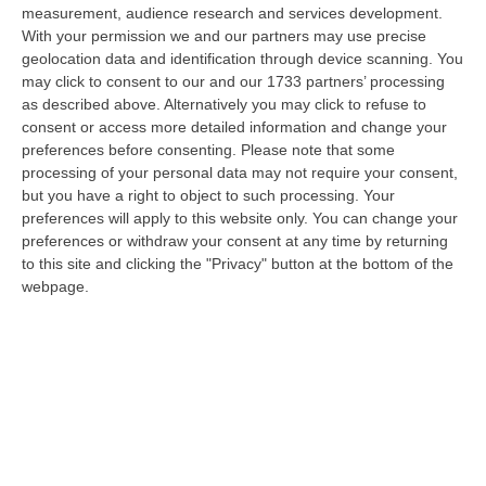
territorio c…
measurement, audience research and services development.
07 Agosto, 9:02
With your permission we and our partners may use precise
geolocation data and identification through device scanning. You
Blitz Nel Cosentino, Scoperta Coltivazione Di Marijuana.
may click to consent to our and our 1733 partners’ processing
Sequestrate 200 Piante – VIDEO
as described above. Alternatively you may click to refuse to
consent or access more detailed information and change your
“COSENZA I Finanzieri del Comando Provinciale Cosenza, nell’ambito di
preferences before consenting.
Please note that some
specifica attività di controllo del territorio finalizzata alla preven…
processing of your personal data may not require your consent,
07 Agosto, 8:51
but you have a right to object to such processing. Your
preferences will apply to this website only. You can change your
Entra Nel Terreno E Ruba Dodici Galline Nel Crotonese, Denunciato
preferences or withdraw your consent at any time by returning
Per Furto
to this site and clicking the "Privacy" button at the bottom of the
“PETILIA POLICASTRO Nell’ambito dell’intensificazione dei servizi di
webpage.
controllo del territorio disposti dalla Compagnia Carabinieri di Petili…
07 Agosto, 8:27
Etna, Fontana Di Lava: Voli Dirottati
“CATANIA Nuova fase parossistica sull’Etna con fontana di lava presente
al cratere Voragine e una nube eruttiva che si disperde in direzione…
07 Agosto, 8:07