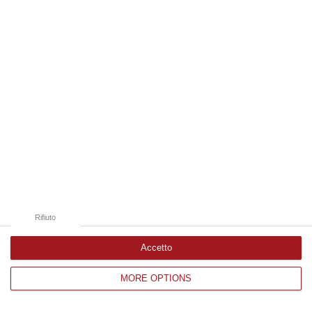
Edizioni provinciali
Catanzaro
Cosenza
Vibo Valentia
Reggio Calabria
Crotone
Rifiuto
Accetto
MORE OPTIONS
Corriere delle Calabria è una testata giornalistica di News&Com S.r.l
©2012-
-2026. Tutti i diritti riservati.