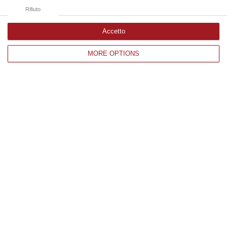
05 Agosto, 21:07
Rifiuto
Accetto
Edizioni provinciali
MORE OPTIONS
Catanzaro
Cosenza
Vibo Valentia
Reggio Calabria
Crotone
Corriere delle Calabria è una testata giornalistica di News&Com S.r.l