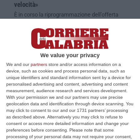
velocità»
È in corso la riprogrammazione dell’offerta
commerciale. Continua l’intervento dei
tecnici di Rfi
Pubblicato il: 14/01/25 – 15:37
We value your privacy
We and our
partners
store and/or access information on a
device, such as cookies and process personal data, such as
unique identifiers and standard information sent by a device for
personalised advertising and content, advertising and content
measurement, audience research and services development.
With your permission we and our partners may use precise
geolocation data and identification through device scanning. You
may click to consent to our and our 1731 partners’ processing
as described above. Alternatively you may click to refuse to
consent or access more detailed information and change your
preferences before consenting.
Please note that some
Incendio sulla linea Paola-Reggio
processing of your personal data may not require your consent,
Calabria, circolazione rallentata e ritardi