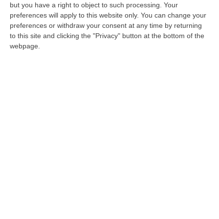
but you have a right to object to such processing. Your
fino a 60 minuti
preferences will apply to this website only. You can change your
preferences or withdraw your consent at any time by returning
Le fiamme hanno danneggiato alcuni cavi
to this site and clicking the "Privacy" button at the bottom of the
dei sistemi di segnalamento fra Mileto e
webpage.
Rosarno. I tecnici di Rfi stanno operando sul
posto
Pubblicato il: 11/08/24 – 20:39
ULTIME DAL CORRIERE DELLA CALABRIA
Ponte, In Arrivo Il Parere Finale Del Consiglio Dei Lavori Pubblici
“ROMA Va avanti l’iter autorizzativo per la realizzazione del Ponte sullo
Stretto. Per domani è atteso il parere finale del Consiglio Superi…
05 Agosto, 23:23
Accoltella Coetaneo Alla Gola Durante Un Litigio, Arrestato
Sessantenne