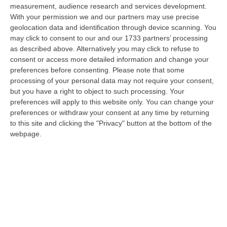
measurement, audience research and services development.
Tragedia A Calanna, 40enne Elettricista Muore Folgorato
With your permission we and our partners may use precise
geolocation data and identification through device scanning. You
“CALANNA Fabio Calabrò, 40enne elettricista è rimasto folgorato sul
may click to consent to our and our 1733 partners’ processing
lavoro mentre montava delle luminarie nel comune di Calanna.
as described above. Alternatively you may click to refuse to
Originario…
consent or access more detailed information and change your
07 Agosto, 20:17
preferences before consenting.
Please note that some
processing of your personal data may not require your consent,
San Ferdinando, Giallo Sul Ritrovamento Del Corpo Senza Vita Di
but you have a right to object to such processing. Your
Un Neonato
preferences will apply to this website only. You can change your
“SAN FERDINANDO La notizia ha gettato nello sconforto la comunità di
preferences or withdraw your consent at any time by returning
San Ferdinando, in provincia di Reggio Calabria. Il ritrovamento del co…
to this site and clicking the "Privacy" button at the bottom of the
07 Agosto, 19:59
webpage.
Distrofia, La Calabria Pagherà Le Prestazioni Oltre Limiti Di Spesa
Per I Pazienti Curati In Emilia Romagna
“CATANZARO La Regione Calabria riconoscerà il pagamento delle
prestazioni di ricovero anche in caso di superamento del tetto per un
gruppo d…
07 Agosto, 19:34