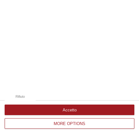
Edizioni provinciali
Catanzaro
Cosenza
Vibo Valentia
Reggio Calabria
Crotone
Rifiuto
Accetto
MORE OPTIONS
Corriere delle Calabria è una testata giornalistica di News&Com S.r.l
©2012-
-2026. Tutti i diritti riservati.