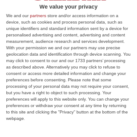
allontanamento per la sua «pericolosità
We value your privacy
sociale»
We and our
partners
store and/or access information on a
device, such as cookies and process personal data, such as
Pubblicato il: 12/07/21 – 9:52
unique identifiers and standard information sent by a device for
personalised advertising and content, advertising and content
measurement, audience research and services development.
With your permission we and our partners may use precise
ULTIME DAL CORRIERE DELLA CALABRIA
geolocation data and identification through device scanning. You
may click to consent to our and our 1733 partners’ processing
Etna, Sospesi Fino A Domani I Voli Da E Per Catania
as described above. Alternatively you may click to refuse to
“CATANIA E’ stata prolungata, per la fase eruttiva in corso sull’Etna, la
consent or access more detailed information and change your
sospensione delle attività di volo in arrivo e in partenza dall’ae…
preferences before consenting.
Please note that some
10 Agosto, 20:52
processing of your personal data may not require your consent,
but you have a right to object to such processing. Your
Uso Virtuoso Delle Risorse, Risultati, Controlli E Trasparenza: Così
preferences will apply to this website only. You can change your
La Regione Misurerà L’efficacia Delle Proprie Politiche
preferences or withdraw your consent at any time by returning
to this site and clicking the "Privacy" button at the bottom of the
“CATANZARO La Regione Calabria ha emanato il regolamento per
webpage.
concretizzare il controllo strategico finalizzato a rafforzare il
monitoraggio…
10 Agosto, 20:30