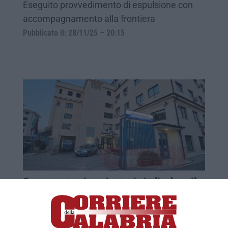
Eseguito provvedimento di espulsione con
accompagnamento alla frontiera
Pubblicato il: 28/11/25 – 20:15
Crotone, straniero rientra in Italia dopo il
decreto di espulsione: arrestato
La squadra mobile ha fermato un egiziano di
27 anni. Nel 2020 l’ordinanza di