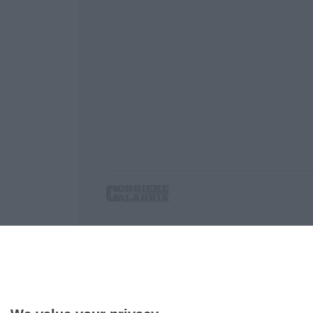
Corriere delle Calabria è una testata giornalist
P.IVA. 03199620794, Via del mare 6/G, S.Eufem
Iscrizione tribunale di Lamezia Terme 5/2011 - D
Effettua una ricerca sul Corriere delle Calabria