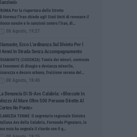
Sanzioni»
“ROMA Per la riapertura dello Stretto
di Hormuz l’Iran chiede agli Stati Uniti di revocare il
blocco navale e le sanzioni contro l’Iran, di…
08 Agosto, 19:27
Diamante, Ecco L’ordinanza Sul Divieto Per I
14enni In Strada Senza Accompagnamento
“DIAMANTE (COSENZA) Tutela dei minori, contrasto
ai fenomeni di disagio e devianza minorile,
sicurezza e decoro urbano, fruizione serena del…
08 Agosto, 18:40
La Denuncia Di Si-Avs Calabria: «Bloccate In
Mezzo Al Mare Oltre 500 Persone Dirette Al
Corteo No Ponte»
“LAMEZIA TERME Il segretario regionale Sinistra
Italiana Avs della Calabria, Fernando Pignataro, in
una nota ha segnala il ritardo con il q…
08 Agosto, 18:25