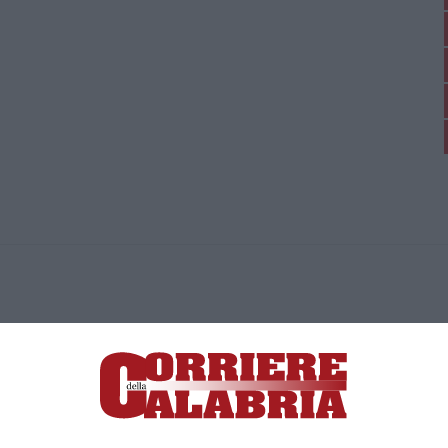
ica di News&Com S.r.l ©2012-
-2026. Tutti i diritti riservati.
ia, Lamezia Terme (CZ)
irettore responsabile Paola Militano |
Privacy