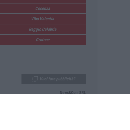
Cosenza
Vibo Valentia
Reggio Calabria
Crotone
Vuoi fare pubblicità?
News&Com SRL
Telefono:
0968-53665
Email:
newsandcom@gmail.com