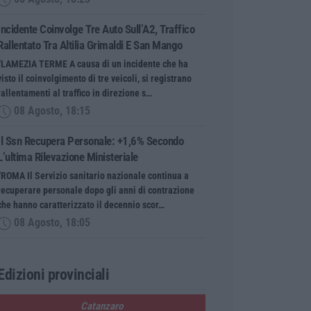
Incidente Coinvolge Tre Auto Sull’A2, Traffico
Rallentato Tra Altilia Grimaldi E San Mango
“LAMEZIA TERME A causa di un incidente che ha
visto il coinvolgimento di tre veicoli, si registrano
rallentamenti al traffico in direzione s…
08 Agosto, 18:15
Il Ssn Recupera Personale: +1,6% Secondo
L’ultima Rilevazione Ministeriale
“ROMA Il Servizio sanitario nazionale continua a
recuperare personale dopo gli anni di contrazione
che hanno caratterizzato il decennio scor…
08 Agosto, 18:05
Edizioni provinciali
Catanzaro