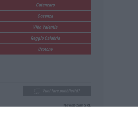
Catanzaro
Cosenza
Vibo Valentia
Reggio Calabria
Crotone
Vuoi fare pubblicità?
News&Com SRL
Telefono:
0968-53665
Email:
newsandcom@gmail.com