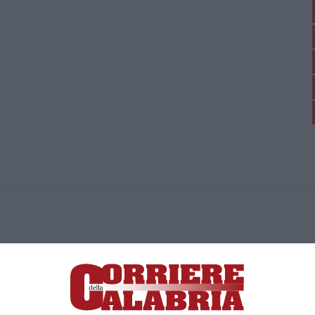
ica di News&Com S.r.l ©2012-
-2026. Tutti i diritti riservati.
ia, Lamezia Terme (CZ)
irettore responsabile Paola Militano |
Privacy