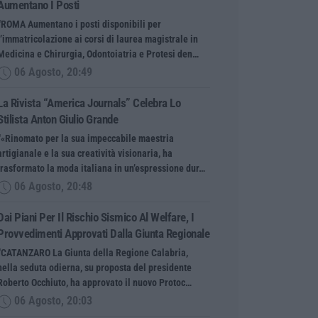
Aumentano I Posti
“ROMA Aumentano i posti disponibili per
l’immatricolazione ai corsi di laurea magistrale in
Medicina e Chirurgia, Odontoiatria e Protesi den…
06 Agosto, 20:49
La Rivista “America Journals” Celebra Lo
Stilista Anton Giulio Grande
“«Rinomato per la sua impeccabile maestria
artigianale e la sua creatività visionaria, ha
trasformato la moda italiana in un’espressione dur…
06 Agosto, 20:48
Dai Piani Per Il Rischio Sismico Al Welfare, I
Provvedimenti Approvati Dalla Giunta Regionale
“CATANZARO La Giunta della Regione Calabria,
nella seduta odierna, su proposta del presidente
Roberto Occhiuto, ha approvato il nuovo Protoc…
06 Agosto, 20:03