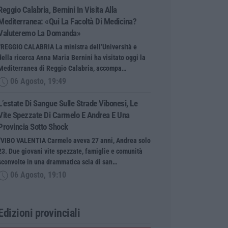
Reggio Calabria, Bernini In Visita Alla
Mediterranea: «Qui La Facoltà Di Medicina?
Valuteremo La Domanda»
“REGGIO CALABRIA La ministra dell’Università e
della ricerca Anna Maria Bernini ha visitato oggi la
Mediterranea di Reggio Calabria, accompa…
06 Agosto, 19:49
L’estate Di Sangue Sulle Strade Vibonesi, Le
Vite Spezzate Di Carmelo E Andrea E Una
Provincia Sotto Shock
“VIBO VALENTIA Carmelo aveva 27 anni, Andrea solo
23. Due giovani vite spezzate, famiglie e comunità
sconvolte in una drammatica scia di san…
06 Agosto, 19:10
Edizioni provinciali