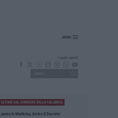
er il rischio sismico al welfare, i provvedimenti approvati dalla Giunta regional
MENU
I nostri canali
ULTIME DAL CORRIERE DELLA CALABRIA
Laurea In Medicina, Arriva Il Decreto: