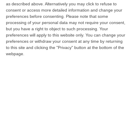
minoranza per far sciogliere il Comune
as described above. Alternatively you may click to refuse to
consent or access more detailed information and change your
In sei segnalano la violazione dei termini
preferences before consenting.
Please note that some
perentori nell’approvazione dell’ipotesi di
processing of your personal data may not require your consent,
bilancio stabilmente riequilibrato. Il Viminale
but you have a right to object to such processing. Your
preferences will apply to this website only. You can change your
aveva già soll…
preferences or withdraw your consent at any time by returning
Pubblicato il: 28/10/25 – 12:38
to this site and clicking the "Privacy" button at the bottom of the
webpage.
Evade dai domiciliari, 44enne arrestato a