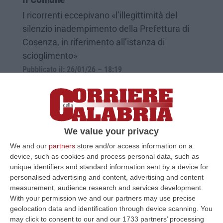
I ricorrenti eccepivano «l’illegittimità del
silenzio inadempimento della Prefettura di
Cosenza, in riferimento all’istanza di
scioglimento»
Pubblicato il: 26/01/26 – 18:19
We value your privacy
We and our
partners
store and/or access information on a
device, such as cookies and process personal data, such as
unique identifiers and standard information sent by a device for
personalised advertising and content, advertising and content
measurement, audience research and services development.
With your permission we and our partners may use precise
geolocation data and identification through device scanning. You
Mendicino, ricorso di tre consiglieri di
may click to consent to our and our 1733 partners’ processing