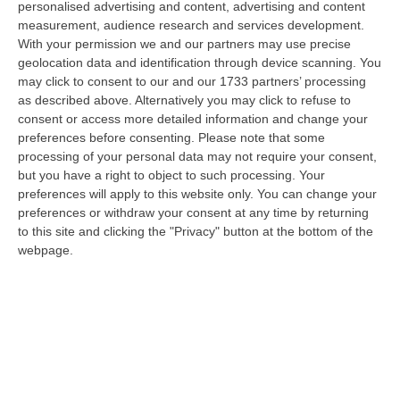
personalised advertising and content, advertising and content
“REGGIO CALABRIA Arriva puntuale all’area talk del Vinitaly and the city
measurement, audience research and services development.
a Reggio Calabria la ministra del lavoro Marina Elvira Calderone. «…
With your permission we and our partners may use precise
09 Agosto, 20:31
geolocation data and identification through device scanning. You
may click to consent to our and our 1733 partners’ processing
Lavori Al Calopinace, Pititto (Cgil): «Il Caldo Non Ha Colore
as described above. Alternatively you may click to refuse to
Politico, Le Regole Valgono Per Tutti Anche Per Il Sindaco»
consent or access more detailed information and change your
“REGGIO CALABRIA “In Calabria, di fronte alle temperature estreme e ai
preferences before consenting.
Please note that some
rischi connessi allo stress termico, è stata adottata – ricorda il Se…
processing of your personal data may not require your consent,
but you have a right to object to such processing. Your
09 Agosto, 20:12
preferences will apply to this website only. You can change your
preferences or withdraw your consent at any time by returning
Un’altra Settimana Di Caldo, Sarà Un Ferragosto A 40 Gradi
to this site and clicking the "Privacy" button at the bottom of the
“ROMA Breve tregua temporalesca, poi caldo intenso per la settimana di
webpage.
Ferragosto, quando si raggiungeranno i 38-39 gradi in diverse città…
09 Agosto, 19:25
Se Il Turismo Delle Radici È Anche Musica: L’11 A San Lucido La
Performance “La Leggenda Di Cilla E I Racconti Del Mare”
“SAN LUCIDO La performance de “La leggenda di Cilla e I racconti del
mare”, l’opera composta dal maestro Maurizio Dones incentrata sulla