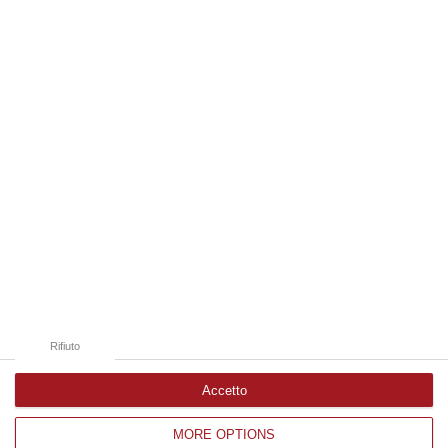
cel…
09 Agosto, 19:00
Edizioni provinciali
Catanzaro
Cosenza
Vibo Valentia
Reggio Calabria
Crotone
Rifiuto
Accetto
MORE OPTIONS