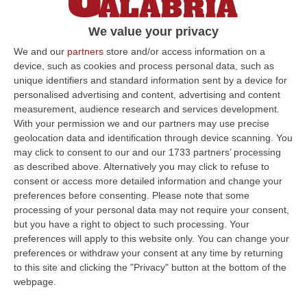
procedura per l’assunzione di ausiliari del
traffico
We value your privacy
Il Tar Calabria dà ragione al Comune. Accolte
We and our
partners
store and/or access information on a
device, such as cookies and process personal data, such as
le tesi difensive dell’Ente assistito
unique identifiers and standard information sent by a device for
dall’avvocato Enrico Morcavallo
personalised advertising and content, advertising and content
Pubblicato il: 01/10/22 – 16:05
measurement, audience research and services development.
With your permission we and our partners may use precise
geolocation data and identification through device scanning. You
may click to consent to our and our 1733 partners’ processing
ULTIME DAL CORRIERE DELLA CALABRIA
as described above. Alternatively you may click to refuse to
consent or access more detailed information and change your
Travolge I Ciclisti E Poi Torna Indietro Per Investirli Ancora:
preferences before consenting.
Please note that some
Fermato
processing of your personal data may not require your consent,
but you have a right to object to such processing. Your
“Una mattinata in bicicletta si è trasformata in una scena di violenza a
preferences will apply to this website only. You can change your
Lanzo Torinese, lungo la strada che conduce verso Coassolo. Un auto…
preferences or withdraw your consent at any time by returning
08 Agosto, 13:18
to this site and clicking the "Privacy" button at the bottom of the
webpage.
Investimenti Sostenibili 4.0, 448 Milioni Per Le Imprese Del Sud