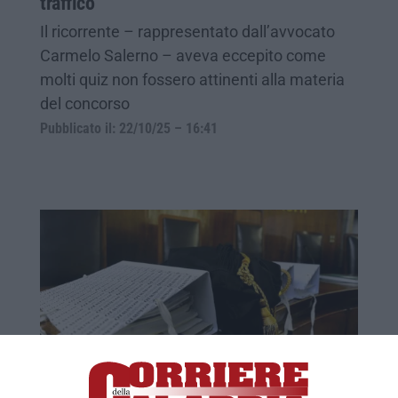
traffico
Il ricorrente – rappresentato dall’avvocato
Carmelo Salerno – aveva eccepito come
molti quiz non fossero attinenti alla materia
del concorso
Pubblicato il: 22/10/25 – 16:41
San Giovanni in Fiore, legittima la