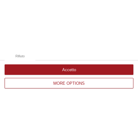
08 Agosto, 11:04
Edizioni provinciali
Catanzaro
Cosenza
Rifiuto
Vibo Valentia
Accetto
Reggio Calabria
MORE OPTIONS
Crotone