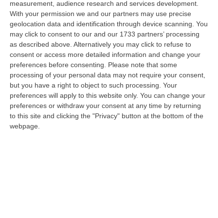
measurement, audience research and services development.
09 Agosto, 15:13
With your permission we and our partners may use precise
geolocation data and identification through device scanning. You
Meteo, Ondata Di Caldo Estremo Fino A Ferragosto
may click to consent to our and our 1733 partners’ processing
“Nella giornata di oggi ancora temporali, in alcuni casi molto intensi, sui
as described above. Alternatively you may click to refuse to
rilievi di Alpi e Appennini, e in locale estensione fin verso le…
consent or access more detailed information and change your
09 Agosto, 15:10
preferences before consenting.
Please note that some
processing of your personal data may not require your consent,
Razionalizzazione Della Spesa Sanitaria E Acquisti Sotto Controllo.
but you have a right to object to such processing. Your
La Strategia “anti-Sprechi” Della Regione
preferences will apply to this website only. You can change your
preferences or withdraw your consent at any time by returning
“CATANZARO La razionalizzazione della spesa sanitaria passa dalla
to this site and clicking the "Privacy" button at the bottom of the
centralizzazione degli acquisti. È una delle direttrici individuate dalla…
webpage.
09 Agosto, 14:37
Un’altra Tragedia Sulle Strade Vibonesi, Incidente Tra Zambrone E
Briatico: Muore Una Donna, Diversi Feriti
“VIBO VALENTIA Ancora sangue sulle strade vibonesi. Questa mattina un
altro tragico incidente è avvenuto sulla ex statale 522 tra Zambrone e…
09 Agosto, 13:34