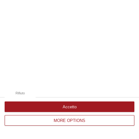
Edizioni provinciali
Catanzaro
Cosenza
Vibo Valentia
Reggio Calabria
Crotone
Rifiuto
Accetto
MORE OPTIONS
Corriere delle Calabria è una testata giornalistica di News&Com S.r.l
©2012-
-2026. Tutti i diritti riservati.
P.IVA. 03199620794, Via del mare 6/G, S.Eufemia, Lamezia Terme