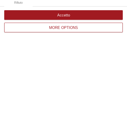
Rifiuto
Accetto
Edizioni provinciali
MORE OPTIONS
Catanzaro
Cosenza
Vibo Valentia
Reggio Calabria
Crotone
Corriere delle Calabria è una testata giornalistica di News&Com S.r.l