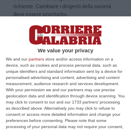
richieste. Cambiare i dirigenti della società
deve essere prioritario»
Pubblicato il: 23/03/22 – 10:56
We value your privacy
We and our
partners
store and/or access information on a
device, such as cookies and process personal data, such as
unique identifiers and standard information sent by a device for
personalised advertising and content, advertising and content
measurement, audience research and services development.
With your permission we and our partners may use precise
geolocation data and identification through device scanning. You
may click to consent to our and our 1733 partners’ processing
Cgil annuncia lo sciopero del trasporto
as described above. Alternatively you may click to refuse to
pubblico in Calabria il 25 febbraio
consent or access more detailed information and change your
preferences before consenting.
Please note that some
Il sindacato: «La protesta è necessaria per
processing of your personal data may not require your consent,