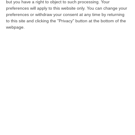
opporsi al rifiuto di Asstra, Agens e Anav del
but you have a right to object to such processing. Your
preferences will apply to this website only. You can change your
rinnovo del contratto nazionale ai
preferences or withdraw your consent at any time by returning
dipendenti»
to this site and clicking the "Privacy" button at the bottom of the
Pubblicato il: 24/02/22 – 10:17
webpage.
ULTIME DAL CORRIERE DELLA CALABRIA
Blitz Dei Carabinieri In Un Edificio Abbandonato A Cirò, Scovato Un
Nascondiglio Di Droga Tra Le Mura
“CROTONE Nell’ambito delle costanti attività di prevenzione e contrasto
ai reati in materia di sostanze stupefacenti, i Carabinieri della St…
10 Agosto, 7:48
Aggredito Brutalmente In Un Noto Locale Di Sangineto, Grave Un
Addetto Alla Sicurezza
“SANGINETO E’ ricoverato in gravissime condizioni l’addetto alla
sicurezza vittima di un violento pestaggio avvenuto sulla costa tirrenica
c…