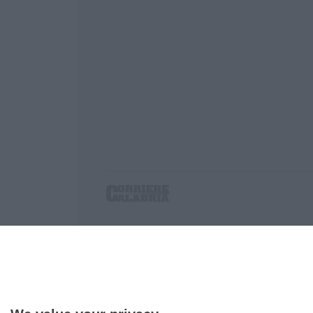
Corriere delle Calabria è una testata giornalist
P.IVA. 03199620794, Via del mare 6/G, S.Eufem
Iscrizione tribunale di Lamezia Terme 5/2011 - D
Effettua una ricerca sul Corriere delle Calabria