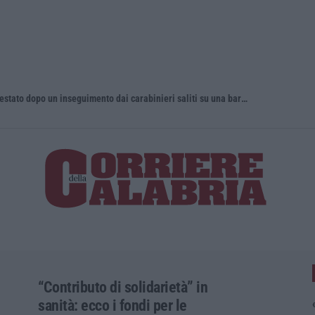
Fugge all’alt e si getta in mare, arrestato dopo un inseguimento dai carabinieri saliti su una barca privata
Il 15 agost
“Contributo di solidarietà” in
sanità: ecco i fondi per le