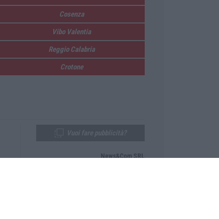
Cosenza
Vibo Valentia
Reggio Calabria
Crotone
Vuoi fare pubblicità?
News&Com SRL
Telefono:
0968-53665
Email:
newsandcom@gmail.com