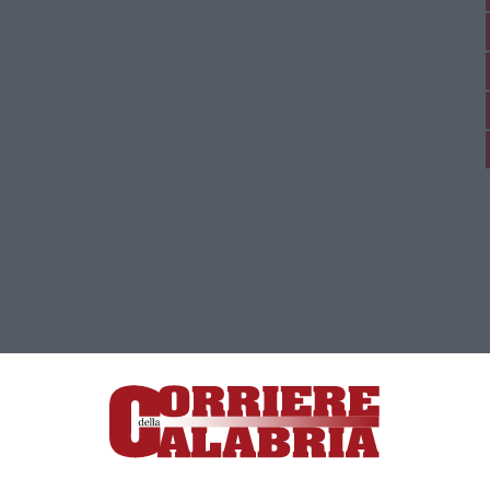
ica di News&Com S.r.l ©2012-
-2026. Tutti i diritti riservati.
ia, Lamezia Terme (CZ)
irettore responsabile Paola Militano |
Privacy