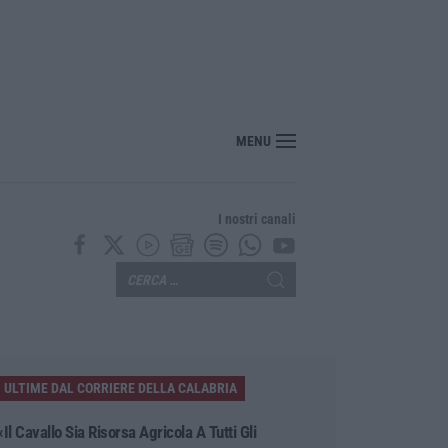
o sciopero del commercio e della distribuzione organizzata in Calabria
MENU
I nostri canali
ULTIME DAL CORRIERE DELLA CALABRIA
«Il Cavallo Sia Risorsa Agricola A Tutti Gli