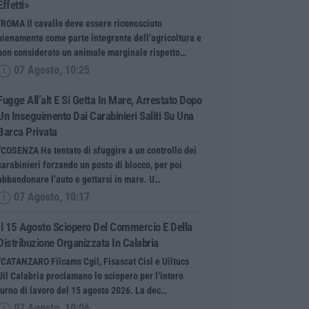
Effetti»
“ROMA Il cavallo deve essere riconosciuto
pienamente come parte integrante dell’agricoltura e
non considerato un animale marginale rispetto…
07 Agosto, 10:25
Fugge All’alt E Si Getta In Mare, Arrestato Dopo
Un Inseguimento Dai Carabinieri Saliti Su Una
Barca Privata
“COSENZA Ha tentato di sfuggire a un controllo dei
carabinieri forzando un posto di blocco, per poi
abbandonare l’auto e gettarsi in mare. U…
07 Agosto, 10:17
Il 15 Agosto Sciopero Del Commercio E Della
Distribuzione Organizzata In Calabria
“CATANZARO Filcams Cgil, Fisascat Cisl e Uiltucs
Uil Calabria proclamano lo sciopero per l’intero
turno di lavoro del 15 agosto 2026. La dec…
07 Agosto, 10:06