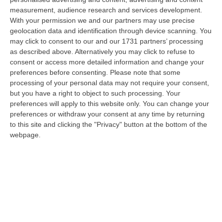
s…
measurement, audience research and services development.
06 Agosto, 17:12
With your permission we and our partners may use precise
geolocation data and identification through device scanning. You
Cedir Di Reggio, L’appalto Da 4 Milioni E Il Controllo Occulto Di
may click to consent to our and our 1731 partners’ processing
Scirocco Dietro L’impresa. «L’ha Fatto Franco, Non L’ho Fatto Io»
as described above. Alternatively you may click to refuse to
consent or access more detailed information and change your
“REGGIO CALABRIA Un appalto pubblico da oltre quattro milioni di euro
preferences before consenting.
Please note that some
per ridurre i consumi energetici del Centro direzionale di Reggio Cala…
processing of your personal data may not require your consent,
06 Agosto, 17:06
but you have a right to object to such processing. Your
preferences will apply to this website only. You can change your
Sanità, Pd E Fp Cgil All’attacco: «Trionfalismi Fuori Luogo»
preferences or withdraw your consent at any time by returning
“LAMEZIA TERME “Ma di quale uscita dal commissariamento della sanità
to this site and clicking the "Privacy" button at the bottom of the
calabrese stiamo parlando? La realtà dei fatti smentisce definitivament…
webpage.
06 Agosto, 16:55
Cosenza, Morte Mohamed Bessioud. Orrico: «Una Ferita Profonda
Che Necessita Giustizia»
“COSENZA «La tragica morte di Mohamed Amin Bessioud, il
venticinquenne di nazionalità italiana e di origini tunisine lanciatosi nel
vuoto ne…