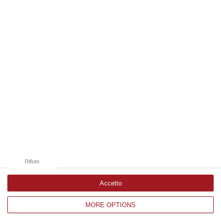
06 Agosto, 16:51
Edizioni provinciali
Catanzaro
Cosenza
Vibo Valentia
Reggio Calabria
Crotone
Rifiuto
Accetto
MORE OPTIONS
Corriere delle Calabria è una testata giornalistica di News&Com S.r.l