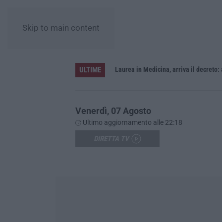
Skip to main content
ULTIME
Sistema bibliotecario vibonese, la dura replica di Soriano e Romeo: «Il fallimento è di chi ha staccato la spina»
Laurea in Medicina, arriva il decreto:
Venerdì, 07 Agosto
Ultimo aggiornamento alle 22:18
DIRETTA TV