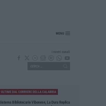
“America Journals” celebra lo stilista Anton Giulio Grande
MENU
I nostri canali
ULTIME DAL CORRIERE DELLA CALABRIA
Sistema Bibliotecario Vibonese, La Dura Replica