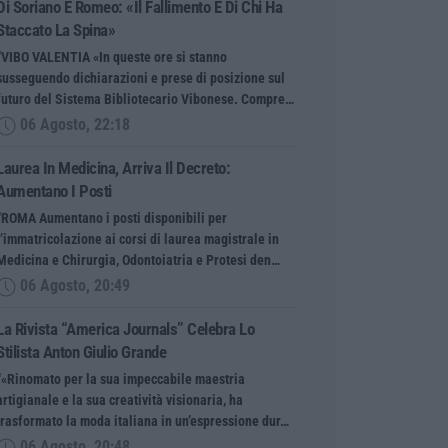
Di Soriano E Romeo: «Il Fallimento È Di Chi Ha
Staccato La Spina»
“VIBO VALENTIA «In queste ore si stanno
susseguendo dichiarazioni e prese di posizione sul
futuro del Sistema Bibliotecario Vibonese. Compre…
06 Agosto, 22:18
Laurea In Medicina, Arriva Il Decreto:
Aumentano I Posti
“ROMA Aumentano i posti disponibili per
l’immatricolazione ai corsi di laurea magistrale in
Medicina e Chirurgia, Odontoiatria e Protesi den…
06 Agosto, 20:49
La Rivista “America Journals” Celebra Lo
Stilista Anton Giulio Grande
“«Rinomato per la sua impeccabile maestria
artigianale e la sua creatività visionaria, ha
trasformato la moda italiana in un’espressione dur…
06 Agosto, 20:48