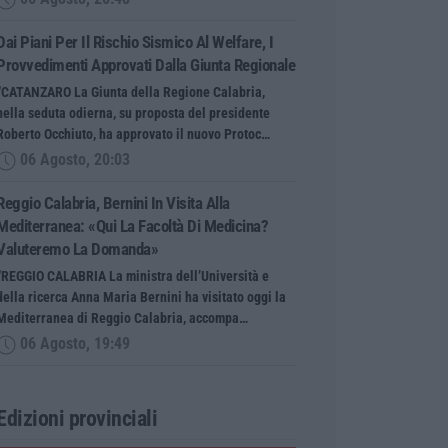
Dai Piani Per Il Rischio Sismico Al Welfare, I
Provvedimenti Approvati Dalla Giunta Regionale
“CATANZARO La Giunta della Regione Calabria,
nella seduta odierna, su proposta del presidente
Roberto Occhiuto, ha approvato il nuovo Protoc…
06 Agosto, 20:03
Reggio Calabria, Bernini In Visita Alla
Mediterranea: «Qui La Facoltà Di Medicina?
Valuteremo La Domanda»
“REGGIO CALABRIA La ministra dell’Università e
della ricerca Anna Maria Bernini ha visitato oggi la
Mediterranea di Reggio Calabria, accompa…
06 Agosto, 19:49
Edizioni provinciali