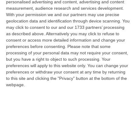
personalised advertising and content, advertising and content
laurea magistrale in Medicina e Chirurgia, Odontoiatria e Protesi den…
measurement, audience research and services development.
06 Agosto, 20:49
With your permission we and our partners may use precise
geolocation data and identification through device scanning. You
La Rivista “America Journals” Celebra Lo Stilista Anton Giulio
may click to consent to our and our 1733 partners’ processing
Grande
as described above. Alternatively you may click to refuse to
“«Rinomato per la sua impeccabile maestria artigianale e la sua
consent or access more detailed information and change your
creatività visionaria, ha trasformato la moda italiana in un’espressione
preferences before consenting.
Please note that some
dur…
processing of your personal data may not require your consent,
06 Agosto, 20:48
but you have a right to object to such processing. Your
preferences will apply to this website only. You can change your
Dai Piani Per Il Rischio Sismico Al Welfare, I Provvedimenti
preferences or withdraw your consent at any time by returning
to this site and clicking the "Privacy" button at the bottom of the
Approvati Dalla Giunta Regionale
webpage.
“CATANZARO La Giunta della Regione Calabria, nella seduta odierna, su
proposta del presidente Roberto Occhiuto, ha approvato il nuovo Protoc…
06 Agosto, 20:03
Reggio Calabria, Bernini In Visita Alla Mediterranea: «Qui La
Facoltà Di Medicina? Valuteremo La Domanda»
“REGGIO CALABRIA La ministra dell’Università e della ricerca Anna Maria
Bernini ha visitato oggi la Mediterranea di Reggio Calabria, accompa…