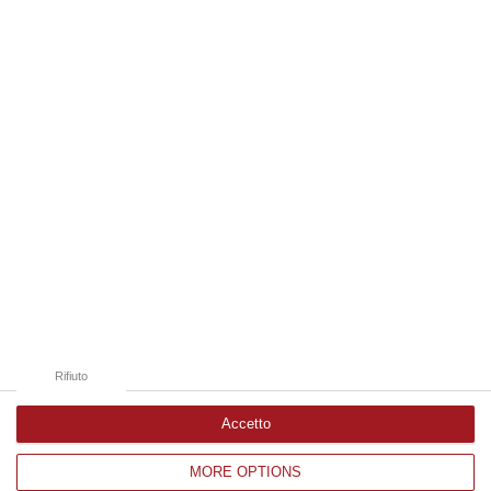
06 Agosto, 19:49
Edizioni provinciali
Catanzaro
Cosenza
Vibo Valentia
Reggio Calabria
Crotone
Rifiuto
Accetto
MORE OPTIONS