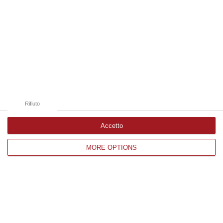
integrante dell’agricoltura e non considerato un animale marginale
rispetto…
07 Agosto, 10:25
Edizioni provinciali
Catanzaro
Rifiuto
Cosenza
Vibo Valentia
Accetto
Reggio Calabria
MORE OPTIONS
Crotone