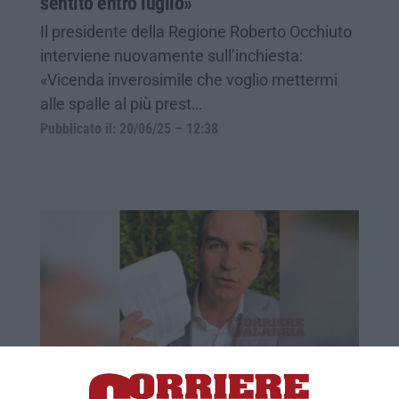
sentito entro luglio»
Il presidente della Regione Roberto Occhiuto
interviene nuovamente sull’inchiesta:
«Vicenda inverosimile che voglio mettermi
alle spalle al più prest…
Pubblicato il: 20/06/25 – 12:38
I fatti dell’indagine, in attesa della