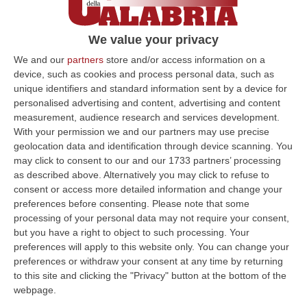
convocazione del governatore Occhiuto in
procura
We value your privacy
L’attività investigativa condotta dagli uomini
We and our
partners
store and/or access information on a
della Guardia di Finanza mira ad accertare
device, such as cookies and process personal data, such as
l’esistenza di due diverse ipotesi di reato
unique identifiers and standard information sent by a device for
personalised advertising and content, advertising and content
Pubblicato il: 13/06/25 – 11:52
measurement, audience research and services development.
With your permission we and our partners may use precise
geolocation data and identification through device scanning. You
may click to consent to our and our 1733 partners’ processing
ULTIME DAL CORRIERE DELLA CALABRIA
as described above. Alternatively you may click to refuse to
consent or access more detailed information and change your
Trasporto E Smaltimento Illecito Di Rifiuti, Tre Denunce Nel
preferences before consenting.
Please note that some
Reggino
processing of your personal data may not require your consent,
“REGGIO CALABRIA Prosegue senza sosta l’attività di contrasto ai reati
but you have a right to object to such processing. Your
ambientali condotta dai Carabinieri del Comando Provinciale di Reggio…
preferences will apply to this website only. You can change your
07 Agosto, 12:10
preferences or withdraw your consent at any time by returning
to this site and clicking the "Privacy" button at the bottom of the
Olivicoltura Vicina Al Collasso, Rischio Crisi Senza Precedenti
webpage.