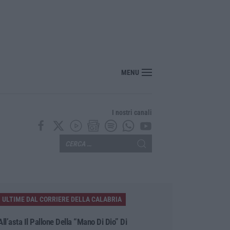
“No Ponte” di nuovo in marcia
MENU
I nostri canali
ULTIME DAL CORRIERE DELLA CALABRIA
All’asta Il Pallone Della “mano Di Dio” Di