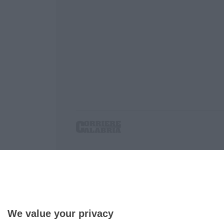
Corriere delle Calabria è una testata giornalist
P.IVA. 03199620794, Via del mare 6/G, S.Eufem
Iscrizione tribunale di Lamezia Terme 5/2011 - D
Effettua una ricerca sul Corriere delle Calabria
We value your privacy