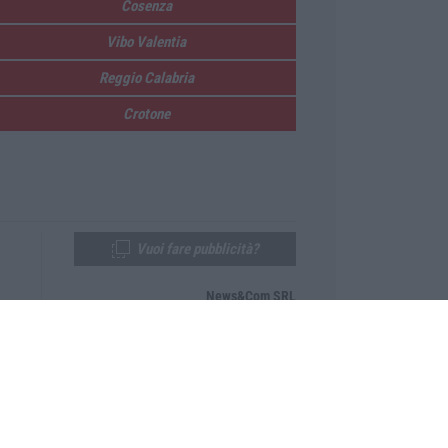
Cosenza
Vibo Valentia
Reggio Calabria
Crotone
Vuoi fare pubblicità?
News&Com SRL
Telefono:
0968-53665
Email:
newsandcom@gmail.com