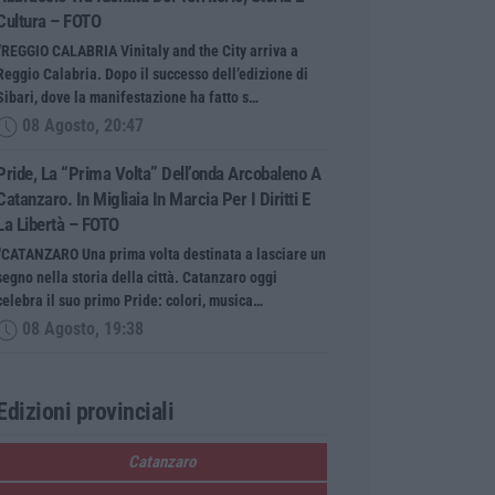
Cultura – FOTO
“REGGIO CALABRIA Vinitaly and the City arriva a
Reggio Calabria. Dopo il successo dell’edizione di
Sibari, dove la manifestazione ha fatto s…
08 Agosto, 20:47
Pride, La “prima Volta” Dell’onda Arcobaleno A
Catanzaro. In Migliaia In Marcia Per I Diritti E
La Libertà – FOTO
“CATANZARO Una prima volta destinata a lasciare un
segno nella storia della città. Catanzaro oggi
celebra il suo primo Pride: colori, musica…
08 Agosto, 19:38
Edizioni provinciali
Catanzaro