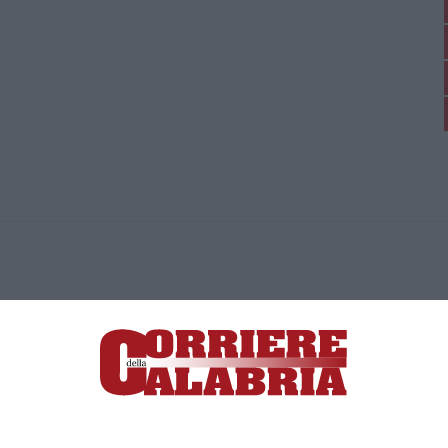
ica di News&Com S.r.l ©2012-
-2026. Tutti i diritti riservati.
ia, Lamezia Terme (CZ)
irettore responsabile Paola Militano |
Privacy