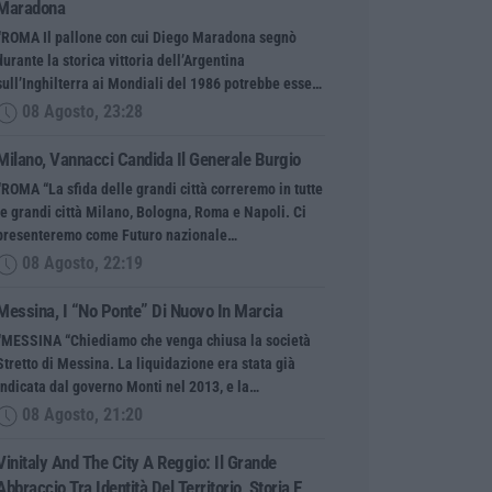
Maradona
“ROMA Il pallone con cui Diego Maradona segnò
durante la storica vittoria dell’Argentina
sull’Inghilterra ai Mondiali del 1986 potrebbe esse…
08 Agosto, 23:28
Milano, Vannacci Candida Il Generale Burgio
“ROMA “La sfida delle grandi città correremo in tutte
le grandi città Milano, Bologna, Roma e Napoli. Ci
presenteremo come Futuro nazionale…
08 Agosto, 22:19
Messina, I “No Ponte” Di Nuovo In Marcia
“MESSINA “Chiediamo che venga chiusa la società
Stretto di Messina. La liquidazione era stata già
indicata dal governo Monti nel 2013, e la…
08 Agosto, 21:20
Vinitaly And The City A Reggio: Il Grande
Abbraccio Tra Identità Del Territorio, Storia E